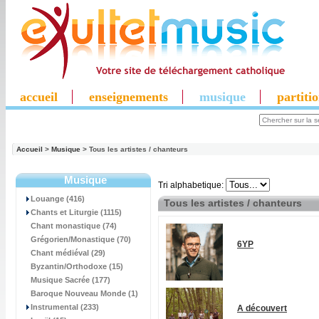
accueil
enseignements
musique
partiti
Accueil
>
Musique
> Tous les artistes / chanteurs
Musique
Tri alphabetique:
Louange (416)
Tous les artistes / chanteurs
Chants et Liturgie (1115)
Chant monastique (74)
Grégorien/Monastique (70)
6YP
Chant médiéval (29)
Byzantin/Orthodoxe (15)
Musique Sacrée (177)
Baroque Nouveau Monde (1)
Instrumental (233)
A découvert