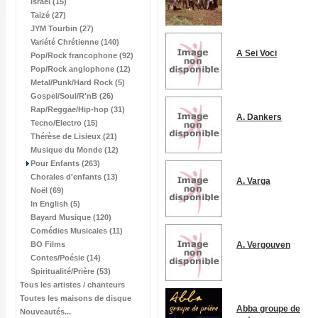
Israël (15)
Taizé (27)
JYM Tourbin (27)
Variété Chrétienne (140)
A Sei Voci
Pop/Rock francophone (92)
Pop/Rock anglophone (12)
Metal/Punk/Hard Rock (5)
Gospel/Soul/R'nB (26)
Rap/Reggae/Hip-hop (31)
A. Dankers
Tecno/Electro (15)
Thérèse de Lisieux (21)
Musique du Monde (12)
Pour Enfants (263)
Chorales d'enfants (13)
A. Varga
Noël (69)
In English (5)
Bayard Musique (120)
Comédies Musicales (11)
BO Films
A. Vergouven
Contes/Poésie (14)
Spiritualité/Prière (53)
Tous les artistes / chanteurs
Toutes les maisons de disque
Abba groupe de
Nouveautés...