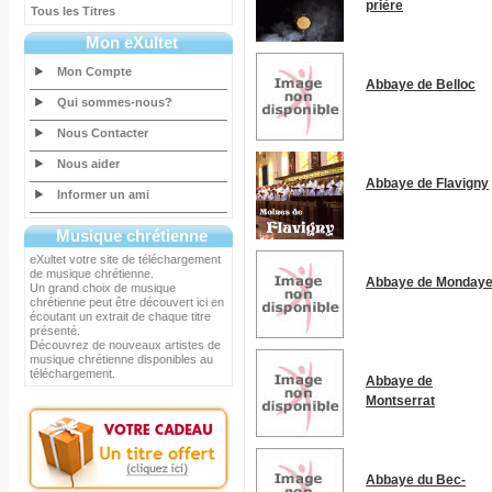
prière
Tous les Titres
Mon eXultet
Mon Compte
Abbaye de Belloc
Qui sommes-nous?
Nous Contacter
Nous aider
Abbaye de Flavigny
Informer un ami
Musique chrétienne
eXultet votre site de téléchargement
de musique chrétienne.
Abbaye de Monday
Un grand choix de musique
chrétienne peut être découvert ici en
écoutant un extrait de chaque titre
présenté.
Découvrez de nouveaux artistes de
musique chrétienne disponibles au
téléchargement.
Abbaye de
Montserrat
Abbaye du Bec-