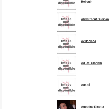
Hellouin
Abderraouf Ouertan
Acrisolada
Ad Dei Gloriam
Agapê
Agostino Ricotta