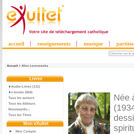
accueil
enseignements
musique
partiti
Accueil
> Alice Lenczewska
Livres
Audio-Livres (131)
e-books (664)
Née 
Tous les auteurs
Tous les éditeurs
(1934
Nouveautés...
dessi
Tous les Titres
Mon eXultet
spiri
Mon Compte