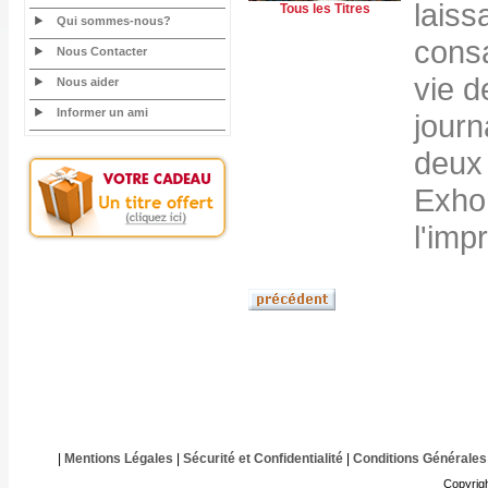
laiss
Tous les Titres
Qui sommes-nous?
cons
Nous Contacter
vie d
Nous aider
Informer un ami
journ
deux
Exhor
l'imp
|
Mentions Légales
|
Sécurité et Confidentialité
|
Conditions Générales
Copyrig