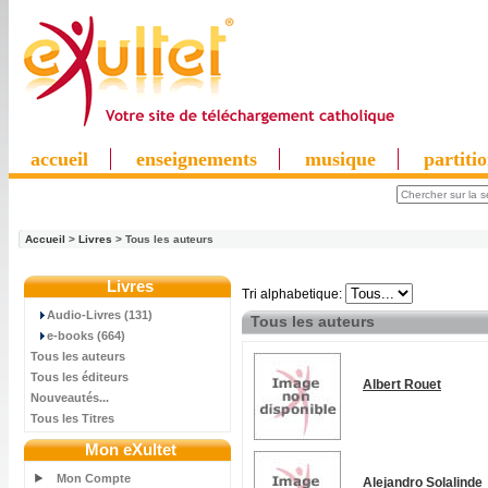
accueil
enseignements
musique
partiti
Accueil
>
Livres
> Tous les auteurs
Livres
Tri alphabetique:
Audio-Livres (131)
Tous les auteurs
e-books (664)
Tous les auteurs
Tous les éditeurs
Albert Rouet
Nouveautés...
Tous les Titres
Mon eXultet
Mon Compte
Alejandro Solalinde