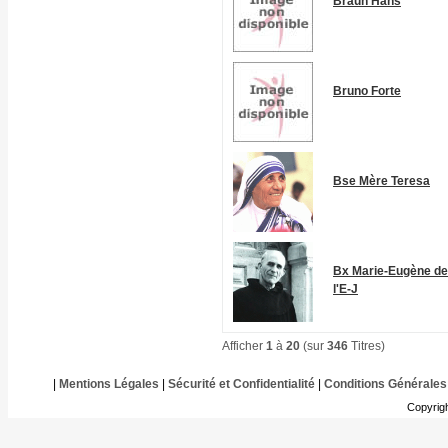
Braun Hans
Bruno Forte
Bse Mère Teresa
Bx Marie-Eugène de
l'E-J
Afficher
1
à
20
(sur
346
Titres)
|
Mentions Légales
|
Sécurité et Confidentialité
|
Conditions Générales
Copyrig