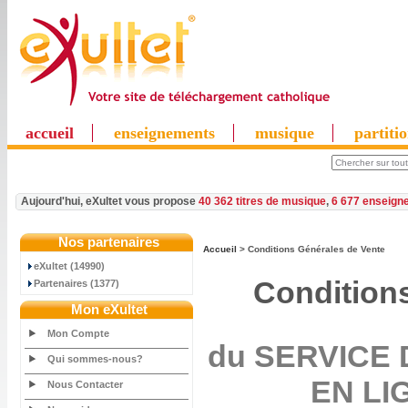
accueil
enseignements
musique
partiti
Aujourd'hui, eXultet vous propose
40 362 titres de musique
,
6 677 enseign
Nos partenaires
Accueil
> Conditions Générales de Vente
eXultet (14990)
Condition
Partenaires (1377)
Mon eXultet
Mon Compte
du SERVICE
Qui sommes-nous?
EN LIG
Nous Contacter