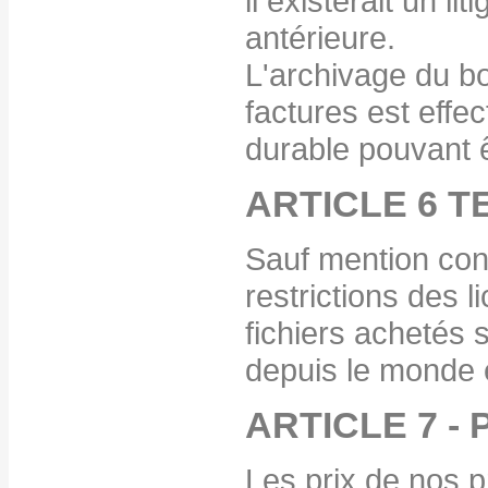
il existerait un l
antérieure.
L'archivage du 
factures est effec
durable pouvant ê
ARTICLE 6 T
Sauf mention cont
restrictions des l
fichiers achetés 
depuis le monde e
ARTICLE 7 - 
Les prix de nos p