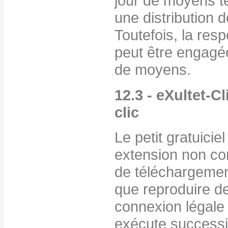
jour de moyens t
une distribution d
Toutefois, la resp
peut être engagée
de moyens.
12.3 - eXultet-Cl
clic
Le petit gratuicie
extension non con
de téléchargemen
que reproduire d
connexion légale 
exécute successiv