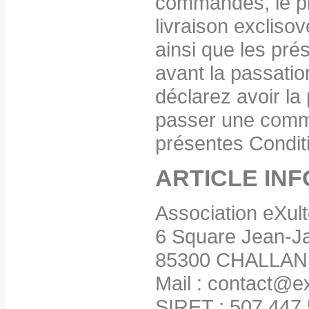
commandés, le pri
livraison excliso
ainsi que les pr
avant la passati
déclarez avoir la 
passer une comm
présentes Condit
ARTICLE IN
Association eXult
6 Square Jean-J
85300 CHALLAN
Mail : contact@ex
SIRET : 507 447