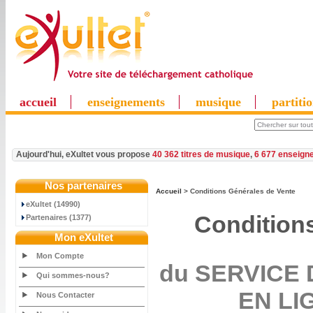
accueil
enseignements
musique
partiti
Aujourd'hui, eXultet vous propose
40 362 titres de musique
,
6 677 enseign
Nos partenaires
Accueil
> Conditions Générales de Vente
eXultet (14990)
Condition
Partenaires (1377)
Mon eXultet
Mon Compte
du SERVICE
Qui sommes-nous?
EN LIG
Nous Contacter