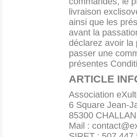
commandés, le pri
livraison excliso
ainsi que les pr
avant la passati
déclarez avoir la 
passer une comm
présentes Condit
ARTICLE IN
Association eXult
6 Square Jean-J
85300 CHALLAN
Mail : contact@ex
SIRET : 507 447