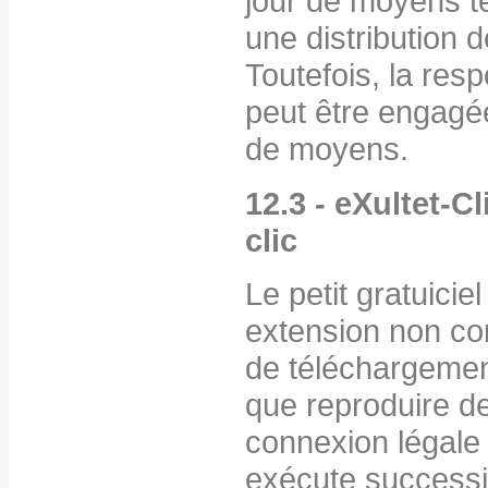
jour de moyens t
une distribution d
Toutefois, la resp
peut être engagée
de moyens.
12.3 - eXultet-Cl
clic
Le petit gratuicie
extension non con
de téléchargemen
que reproduire d
connexion légale 
exécute successiv