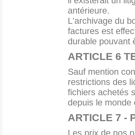
il existerait un l
antérieure.
L'archivage du 
factures est effec
durable pouvant ê
ARTICLE 6 T
Sauf mention cont
restrictions des l
fichiers achetés 
depuis le monde e
ARTICLE 7 - 
Les prix de nos p