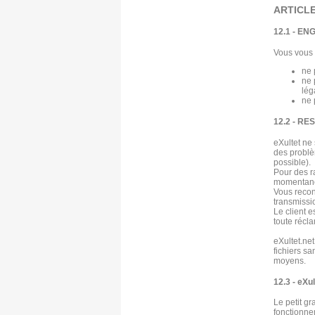
ARTICLE
12.1 - E
Vous vous 
ne 
ne 
lég
ne 
12.2 - R
eXultet ne
des problè
possible).
Pour des r
momentanée
Vous recon
transmissi
Le client e
toute récl
eXultet.ne
fichiers sa
moyens.
12.3 - eXul
Le petit g
fonctionne