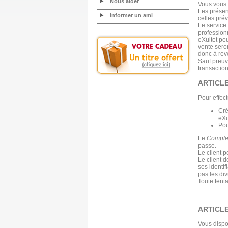
Nous aider
Vous vous 
Les présen
Informer un ami
celles pré
Le service 
profession
eXultet pe
vente sero
donc à rev
Sauf preuv
transaction
ARTICLE
Pour effec
Cr
eXu
Pou
Le
Compte
passe.
Le client 
Le client 
ses identi
pas les div
Toute tenta
ARTICLE
Vous dispo