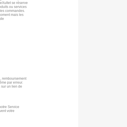
 eXultet se réserve
oduits ou services
t des commandes.
 moment mais les
 de
nge, remboursement
même par erreur.
 sur un lien de
notre Service
vent votre