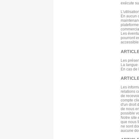
exécute su
L'utilisati
En aucun ca
maintenanc
plateformes
commercia
Les éventu
pourront en
accessible 
ARTICLE
Les présen
La langue 
En cas de l
ARTICLE
Les inform
relations c
de recevoi
compte cli
d'un droit 
de nous en
possible vo
Notre site 
que nous f
ne sont don
aucune don