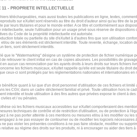
 11 - PROPRIETE INTELLECTUELLE
chiers téléchargeables, mais aussi toutes les publications en ligne, textes, commenta
eproduits sur eXultet sont réservés au titre du droit d'auteur ainsi qu'au titre de la p
lle par leurs titulaires et pour le monde entier. A ce titre et conformément aux dispo
é intellectuelle, seule l'utilisation pour un usage privé sous réserve de dispositions 
ctives du Code de la propriété intellectuelle est autorisée.
duction totale ou partielle du site d'eXultet à d'autres fins que son utilisation confo
 et/ou de ses éléments est strictement interdite. Toute revente, échange, location de
un tiers, sont strictement interdits.
pelé que le "Watermarking" désigne un système de protection de fichier numérique p
e retrouver le client initial en cas de copies abusives. Les possibilités de gravage 
 en aucun cas renonciation par les ayants droits à leurs droits sur leurs fichiers liv
oncerne les fichiers musicaux, eXultet rappelle qu'elle est seule titulaire du droit d
 que ceux-ci sont protégés par les réglementations nationales et internationales en 
e bénéficie quant à lui que d'un droit personnel d'utilisation de ces fichiers et limité
ns les CGV, dans un cadre strictement familial et privé. Toute utilisation hors le c
ment interdite et toute utilisation à des fins autres que privées expose le client à des
, civiles et / ou pénales.
othèse où les fichiers musicaux accessibles sur eXultet comporteraient des mentions
esures techniques de contrôle et de restriction d'utilisation, ou de protection à l'ég
ez à ne pas porter atteinte à ces mentions ou mesures et/ou à les modifier ou les 
engagez à ne pas essayer de contourner ou de modifier les logiciels nécessaires à l
à ne pas violer les présentes conditions à ne pas faire obstacle, modifier ou suppri
 relative au régime des droits sur les produits, ni à encourager ou aider des tiers à 