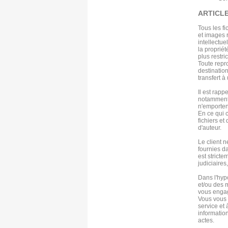
ARTICLE
Tous les fi
et images r
intellectue
la propriét
plus restri
Toute repro
destination
transfert à 
Il est rap
notamment d
n'emportent
En ce qui c
fichiers et
d'auteur.
Le client n
fournies da
est stricte
judiciaires
Dans l'hyp
et/ou des m
vous engag
Vous vous 
service et 
information
actes.