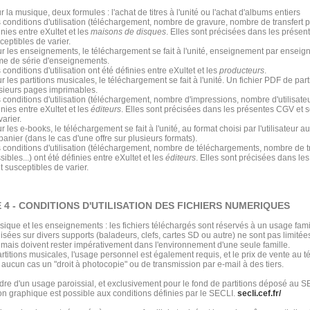
r la musique, deux formules : l'achat de titres à l'unité ou l'achat d'albums entiers
 conditions d'utilisation (téléchargement, nombre de gravure, nombre de transfert po
inies entre eXultet et les
maisons de disques
. Elles sont précisées dans les présen
ceptibles de varier.
r les enseignements, le téléchargement se fait à l'unité, enseignement par ensei
me de série d'enseignements.
 conditions d'utilisation ont été définies entre eXultet et les
producteurs
.
r les partitions musicales, le téléchargement se fait à l'unité. Un fichier PDF de part
sieurs pages imprimables.
 conditions d'utilisation (téléchargement, nombre d'impressions, nombre d'utilisateur
inies entre eXultet et les
éditeurs
. Elles sont précisées dans les présentes CGV et s
varier.
r les e-books, le téléchargement se fait à l'unité, au format choisi par l'utilisateur 
panier (dans le cas d'une offre sur plusieurs formats).
 conditions d'utilisation (téléchargement, nombre de téléchargements, nombre de t
sibles...) ont été définies entre eXultet et les
éditeurs
. Elles sont précisées dans le
t susceptibles de varier.
 4 - CONDITIONS D'UTILISATION DES FICHIERS NUMERIQUES
ique et les enseignements : les fichiers téléchargés sont réservés à un usage famil
lisées sur divers supports (baladeurs, clefs, cartes SD ou autre) ne sont pas limité
 mais doivent rester impérativement dans l'environnement d'une seule famille.
artitions musicales, l'usage personnel est également requis, et le prix de vente au
 aucun cas un "droit à photocopie" ou de transmission par e-mail à des tiers.
dre d'un usage paroissial, et exclusivement pour le fond de partitions déposé au SE
on graphique est possible aux conditions définies par le SECLI.
secli.cef.fr/