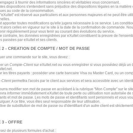
engagez à fournir des informations sincères et véritables vous concernant.
tes dispositions s'entendent sans préjudice des dispositions légales en la matièr
vues au code de la consommation.
"eXultet" est réservé aux particuliers et aux personnes majeures et ne peut être util
nelles.
ut apporter toutes modifications qu'elle jugera nécessaire à ce service. Les conditi
nt alors celles en vigueur sur le site à la date de la confirmation de commande. No
enir régulièrement pour vous tenir au courant des évolutions du service.
e contraire, les données enregistrées par eXultet constituent la preuve de l'ensem
s passées par eXultet et ses clients.
 2 - CREATION DE COMPTE / MOT DE PASSE
tuer une commande sur le site, vous devez :
éer un
Compte-Client
sur eXultet.net ou vous enregistrer si vous possédez déjà un
ltet.net.
r les titres payants : posséder une carte bancaire Visa ou Master Card, ou un com
-Client
permettra l'accès par le client aux services et sera accessible avec un identi
pourra modifier son mot de passe en accédant à la rubrique "Mon Compte" sur le site
devra informer immédiatement eXultet de toute perte ou utilisation non autorisée de
fiants et mot de passe. Les mots de passe et identifiants sont personnels et vous v
ulguer. A ce titre, vous êtes seul responsable de leur utilisation.
tive de substitution de mot de passe ou d'identifiant d'un autre client est strictement 
 3 - OFFRE
sez de plusieurs formules d'achat :