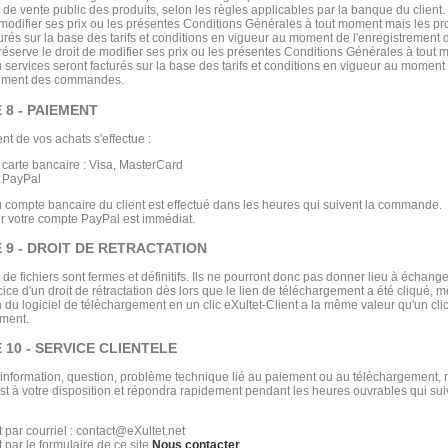
 de vente public des produits, selon les règles applicables par la banque du client.
e modifier ses prix ou les présentes Conditions Générales à tout moment mais les pr
turés sur la base des tarifs et conditions en vigueur au moment de l'enregistremen
 réserve le droit de modifier ses prix ou les présentes Conditions Générales à tout
u services seront facturés sur la base des tarifs et conditions en vigueur au moment
trement des commandes.
 8 - PAIEMENT
nt de vos achats s'effectue :
 carte bancaire : Visa, MasterCard
 PayPal
u compte bancaire du client est effectué dans les heures qui suivent la commande.
ur votre compte PayPal est immédiat.
 9 - DROIT DE RETRACTATION
 de fichiers sont fermes et définitifs. Ils ne pourront donc pas donner lieu à écha
cice d'un droit de rétractation dès lors que le lien de téléchargement a été cliqué, 
on du logiciel de téléchargement en un clic eXultet-Client a la même valeur qu'un clic
ment.
 10 - SERVICE CLIENTELE
 information, question, problème technique lié au paiement ou au téléchargement, 
est à votre disposition et répondra rapidement pendant les heures ouvrables qui sui
t par courriel : contact@eXultet.net
t par le formulaire de ce site
Nous contacter