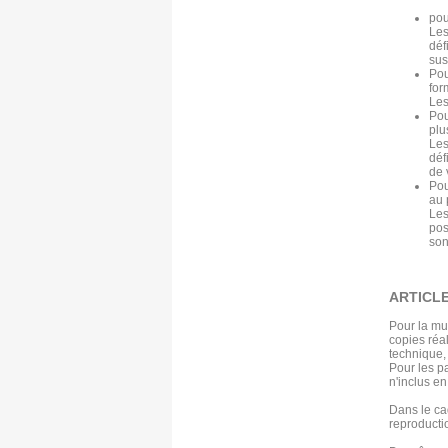
pou
Les
déf
sus
Pou
for
Les
Pou
plu
Les
déf
de 
Pou
au 
Les
pos
son
ARTICLE
Pour la mus
copies réa
technique,
Pour les p
n'inclus en
Dans le ca
reproducti