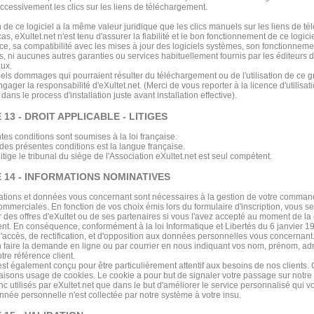
ccessivement les clics sur les liens de téléchargement.
on de ce logiciel a la même valeur juridique que les clics manuels sur les liens de t
s, eXultet.net n'est tenu d'assurer la fiabilité et le bon fonctionnement de ce logici
e, sa compatibilité avec les mises à jour des logiciels systèmes, son fonctionnemen
, ni aucunes autres garanties ou services habituellement fournis par les éditeurs d
ux.
els dommages qui pourraient résulter du téléchargement ou de l'utilisation de ce gr
gager la responsabilité d'eXultet.net. (Merci de vous reporter à la licence d'utilisati
dans le process d'installation juste avant installation effective).
 13 - DROIT APPLICABLE - LITIGES
tes conditions sont soumises à la loi française.
des présentes conditions est la langue française.
itige le tribunal du siège de l'Association eXultet.net est seul compétent.
 14 - INFORMATIONS NOMINATIVES
ations et données vous concernant sont nécessaires à la gestion de votre comman
ommerciales. En fonction de vos choix émis lors du formulaire d'inscription, vous s
r des offres d'eXultet ou de ses partenaires si vous l'avez accepté au moment de la 
ent. En conséquence, conformément à la loi Informatique et Libertés du 6 janvier 1
d'accès, de rectification, et d'opposition aux données personnelles vous concernant. P
 faire la demande en ligne ou par courrier en nous indiquant vos nom, prénom, adr
tre référence client.
est également conçu pour être particulièrement attentif aux besoins de nos clients. 
aisons usage de cookies. Le cookie a pour but de signaler votre passage sur notre 
c utilisés par eXultet.net que dans le but d'améliorer le service personnalisé qui vo
née personnelle n'est collectée par notre système à votre insu.