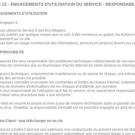
 12 - ENGAGEMENTS D'UTILISATION DU SERVICE - RESPONSABIL
NGAGEMENTS D'UTILISATION
engagez à :
pas utiliser le Service à des fins illégales.
pas publier, par quelque moyen que ce soit, à titre honéreux ou gratuit, les fichiers
alement sur ce site.
pas faire un usage commercial des informations, services et contenus fournis sur ce
ESPONSABILITE
 saurait être tenu responsable des problèmes techniques indépendants de son servi
mes de connexion dûs au fournisseur d'accès Internet du client (lenteur ou interrup
aisons techniques, notamment de maintenance ou de panne de réseau, une interru
 des services est possible.
naissez connaître et accepter les contraintes et limites du réseau Internet, notam
ons de données d'informations via les réseaux et d'atteinte aux données.
st seul responsable de l'utilisation qu'il fait du service, et ne saurait tenir responsab
amation et/ou procédure faite à son encontre.
t mets en oeuvre et assure la mise à jour de moyens techniques aptes à garantir une
ns virus. Toutefois, la responsabilité d'eXultet.net ne peut être engagée au delà de 
tet-Client : tout télécharger en un clic
ratuiciel eXultet-Client est une extension non contractuelle du présent service de t
ment ne fait que reproduire de manière automatique une connexion légale à son co