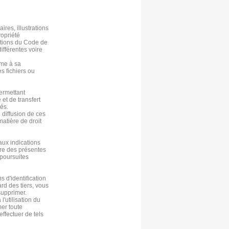
ires, illustrations
ropriété
sitions du Code de
différentes voire
rme à sa
s fichiers ou
ermettant
et de transfert
rés.
e diffusion de ces
matière de droit
 aux indications
adre des présentes
 poursuites
 d'identification
ard des tiers, vous
supprimer.
'utilisation du
mer toute
effectuer de tels