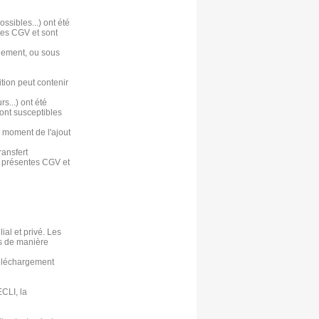
ssibles...) ont été
tes CGV et sont
gnement, ou sous
ition peut contenir
s...) ont été
ont susceptibles
au moment de l'ajout
ransfert
s présentes CGV et
ial et privé. Les
es de manière
 téléchargement
CLI, la