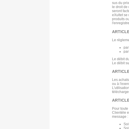
sus du prix
le droit d
seront fac
eXultet se
produits o
l'enregis
ARTICLE
Le règleme
par
par
Le débit d
Le débit s
ARTICLE
Les achats
ou à l'exer
L'utilisati
télécharge
ARTICLE
Pour toute
Clientèle 
message :
Soi
Soi