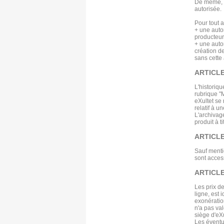
De même, le
autorisée.
Pour tout a
+ une autor
producteur
+ une autor
création de
sans cette 
ARTICL
L'historiqu
rubrique "
eXultet se 
relatif à 
L'archivag
produit à t
ARTICLE
Sauf mentio
sont acces
ARTICLE 
Les prix de
ligne, est 
exonératio
n'a pas val
siège d'eXu
Les éventue