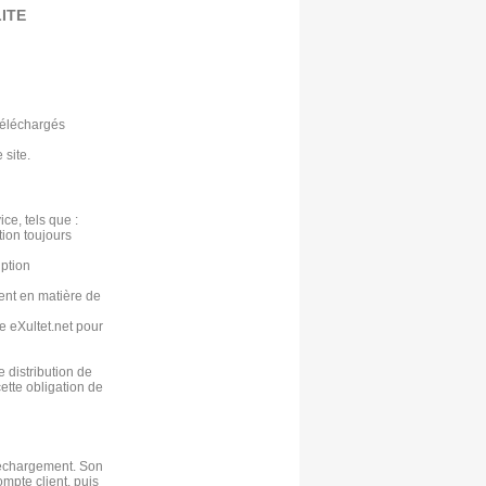
ITE
 téléchargés
 site.
ce, tels que :
tion toujours
ption
ment en matière de
le eXultet.net pour
 distribution de
cette obligation de
éléchargement. Son
mpte client, puis