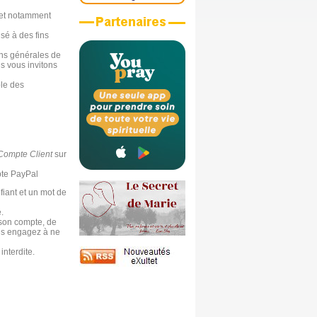
e et notamment
isé à des fins
ons générales de
us vous invitons
ble des
Compte Client
sur
pte PayPal
fiant et un mot de
.
 son compte, de
ous engagez à ne
interdite.