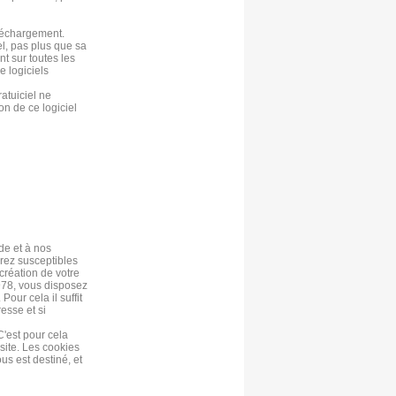
éléchargement.
el, pas plus que sa
t sur toutes les
e logiciels
atuiciel ne
on de ce logiciel
de et à nos
erez susceptibles
création de votre
978, vous disposez
our cela il suffit
esse et si
C'est pour cela
site. Les cookies
us est destiné, et