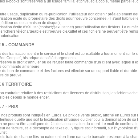
s e-books sont réservés à un usage familial et privé, et la copie, même partielle, d
utre usage, duplication ou re-publication, l'utilisateur doit obtenir préalablement d
isation écrite du propriétaire des droits pour l'oeuvre concernée. (Il s'agit habituel
, éditeur ou de la maison de disque),
isation écrite d'eXultet (contact@exultet.net) pour l'utilsation des fichiers. La numér
s fichiers téléchargeable est l'oeuvre d'eXultet et ces fichiers ne peuvent être remis
autorisation.
E 5 - COMMANDE
e des transactions entre le service et le client est consultable à tout moment sur le s
Mon Compte", historique des téléchargements.
réserve le droit d'annuler ou de refuser toute commande d'un client avec lequel il exi
une commande antérieure.
e du bon de commande et des factures est effectué sur un support fiable et durable
itre de preuve.
 6 TERRITOIRE
n contraire relative à des restrictions des licences de distribution, les fichiers ache
sibles depuis le monde entier.
7 - PRIX
 nos produits sont indiqués en Euros. Le prix de vente public, affiché en Euros sur
identique quelle que soit la localisation physique du client ou la domiciliation de 
n ne pourra être appliquée du fait de la localisation du client. Le mail de confirm
eur de facture, et le décompte de taxes qui y figure est informatif, sur l'hypothèse d
ltet.
ls frais de change liés au paiement en ligne par carte bancaire resteront à la char