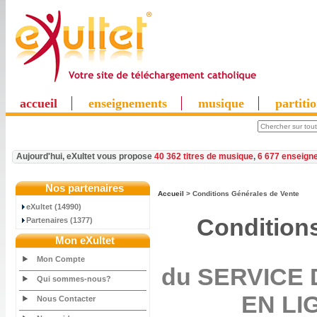
accueil
enseignements
musique
partiti
Aujourd'hui, eXultet vous propose
40 362 titres de musique
,
6 677 enseign
Nos partenaires
Accueil
> Conditions Générales de Vente
eXultet (14990)
Condition
Partenaires (1377)
Mon eXultet
Mon Compte
du SERVICE
Qui sommes-nous?
EN LIG
Nous Contacter