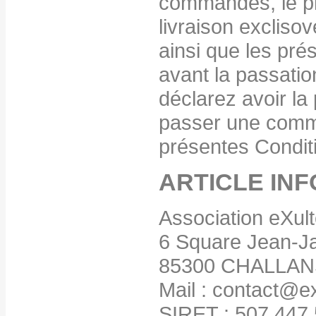
commandés, le pri
livraison excliso
ainsi que les pr
avant la passati
déclarez avoir la 
passer une comm
présentes Condit
ARTICLE IN
Association eXult
6 Square Jean-J
85300 CHALLAN
Mail : contact@ex
SIRET : 507 447