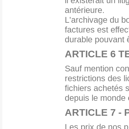
il existerait un l
antérieure.
L'archivage du 
factures est effec
durable pouvant ê
ARTICLE 6 T
Sauf mention cont
restrictions des l
fichiers achetés 
depuis le monde e
ARTICLE 7 - 
Les prix de nos p