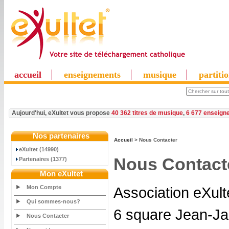
accueil
enseignements
musique
partiti
Aujourd'hui, eXultet vous propose
40 362 titres de musique
,
6 677 enseign
Nos partenaires
Accueil
> Nous Contacter
eXultet (14990)
Nous Contact
Partenaires (1377)
Mon eXultet
Mon Compte
Association eXult
Qui sommes-nous?
6 square Jean-J
Nous Contacter