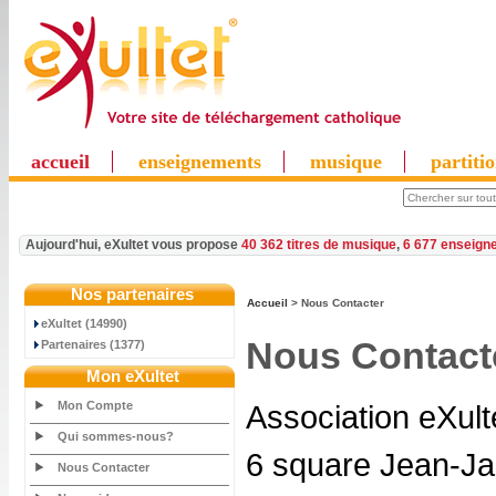
accueil
enseignements
musique
partiti
Aujourd'hui, eXultet vous propose
40 362 titres de musique
,
6 677 enseign
Nos partenaires
Accueil
> Nous Contacter
eXultet (14990)
Nous Contact
Partenaires (1377)
Mon eXultet
Mon Compte
Association eXult
Qui sommes-nous?
6 square Jean-J
Nous Contacter