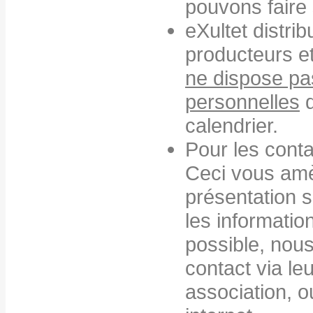
pouvons faire
eXultet distri
producteurs et
ne dispose p
personnelles
d
calendrier.
Pour les conta
Ceci vous amè
présentation 
les informatio
possible, nou
contact via l
association, ou