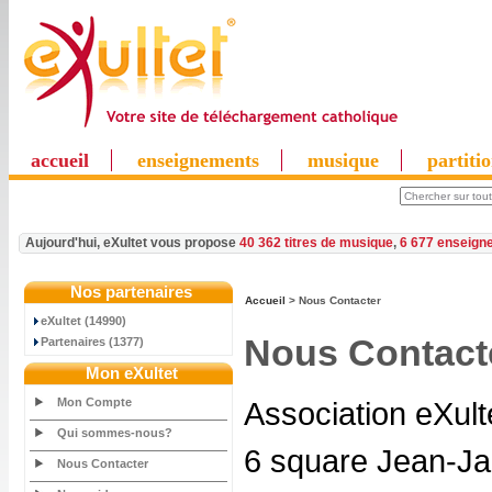
accueil
enseignements
musique
partiti
Aujourd'hui, eXultet vous propose
40 362 titres de musique
,
6 677 enseign
Nos partenaires
Accueil
> Nous Contacter
eXultet (14990)
Nous Contact
Partenaires (1377)
Mon eXultet
Mon Compte
Association eXult
Qui sommes-nous?
6 square Jean-J
Nous Contacter