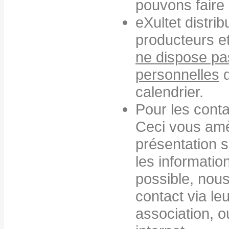
pouvons faire
eXultet distri
producteurs et
ne dispose p
personnelles
d
calendrier.
Pour les conta
Ceci vous amè
présentation 
les informatio
possible, nou
contact via l
association, ou