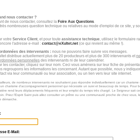
nd nous contacter ?
nt de nous contacter, consultez la
Foire Aux Questions
.
très nombreuses question technique ou relatives au mode d'emploi de ce site, y son
r votre
Service Client
, et pour toute
assistance technique
, utilisez le formulaire 
encore l'adresse e-mail :
contact@eXultet.net
(ce qui revient au même !).
rdonnées des intervenants :
nous ne pouvons faire suivre vos messages.
ltet distribue actuellement plus de 20 producteurs et plus de 300 intervenants et
ne
rdonnées personnelles
des intervenants ni de leur calendrier.
r les contacter, cliquez sur leur nom. Ceci vous amènera sur leur fiche de présenta
s regroupons les informations les concernant. Autant que possible, nous y indiqu
tact via leur communauté ou leur association, ou un lien vers leur site internet.
ailleurs, de nombreux intervenants ne souhaitent pas répondre individuellement car un charisme 
 un charisme d'accompagnement personnel qui nécessite un suivi et beaucoup de temps. Pour b
stère rend leurs déplacements fréquents et leur emploi du temps très chargé. Le Seigneur sait c
in. Priez l'Esprit Saint puis allez consulter un prêtre ou une communauté proche de chez vous, l
re démarche.
:
sse E-Mail: