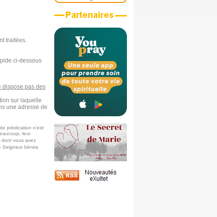
t traitées.
rapide ci-dessous
 dispose pas des
tion sur laquelle
ons une adresse de
de prédication n'est
eaucoup, leur
e dont vous avez
e Seigneur bénira