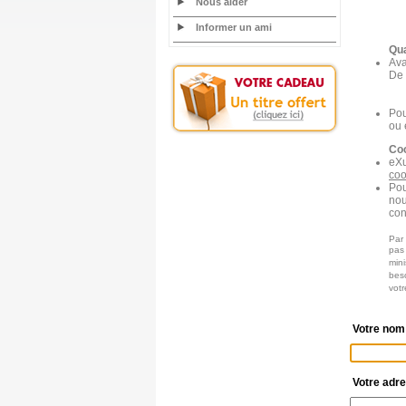
Nous aider
Informer un ami
Qua
Ava
De 
Pou
ou 
Coo
eXu
coo
Pou
nou
con
Par 
pas
mini
beso
vot
Votre nom
Votre adre