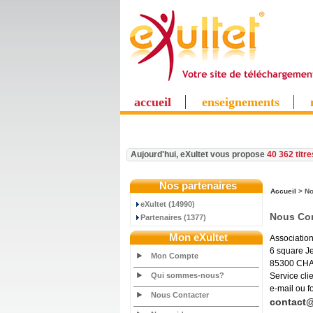
accueil
enseignements
Aujourd'hui, eXultet vous propose
40 362 titr
Nos partenaires
Accueil
> No
eXultet (14990)
Nous Con
Partenaires (1377)
Mon eXultet
Association
6 square 
Mon Compte
85300 CH
Qui sommes-nous?
Service cli
e-mail ou 
Nous Contacter
contact@