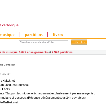
musique
partitions
livres
es de musique
,
6 677 enseignements
et
2 920 partitions
us Contacter
tacter
 eXultet.net
Jean-Jacques Rousseau
ALLANS
ents / Support technique téléchargement
exclusivement par messagerie
:
formulaire ci-dessous. (Réponse généralement sous 24h ouvrables).
eXultet.net