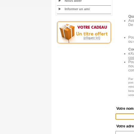
Nous aider
Informer un ami
Qua
Ava
De 
Pou
ou 
Coo
eXu
coo
Pou
nou
con
Par 
pas
mini
beso
vot
Votre nom
Votre adre