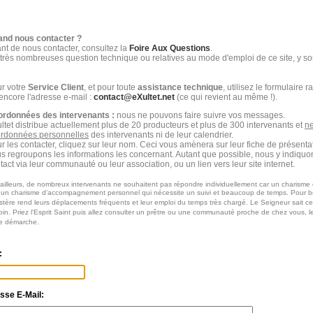
nd nous contacter ?
nt de nous contacter, consultez la
Foire Aux Questions
.
très nombreuses question technique ou relatives au mode d'emploi de ce site, y son
r votre
Service Client
, et pour toute
assistance technique
, utilisez le formulaire 
encore l'adresse e-mail :
contact@eXultet.net
(ce qui revient au même !).
rdonnées des intervenants :
nous ne pouvons faire suivre vos messages.
ltet distribue actuellement plus de 20 producteurs et plus de 300 intervenants et
ne
rdonnées personnelles
des intervenants ni de leur calendrier.
r les contacter, cliquez sur leur nom. Ceci vous amènera sur leur fiche de présenta
s regroupons les informations les concernant. Autant que possible, nous y indiqu
tact via leur communauté ou leur association, ou un lien vers leur site internet.
ailleurs, de nombreux intervenants ne souhaitent pas répondre individuellement car un charisme 
 un charisme d'accompagnement personnel qui nécessite un suivi et beaucoup de temps. Pour b
stère rend leurs déplacements fréquents et leur emploi du temps très chargé. Le Seigneur sait c
in. Priez l'Esprit Saint puis allez consulter un prêtre ou une communauté proche de chez vous, l
re démarche.
:
sse E-Mail: