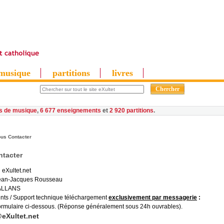
musique
partitions
livres
es de musique
,
6 677 enseignements
et
2 920 partitions
us Contacter
tacter
 eXultet.net
Jean-Jacques Rousseau
ALLANS
ents / Support technique téléchargement
exclusivement par messagerie
:
formulaire ci-dessous. (Réponse généralement sous 24h ouvrables).
eXultet.net