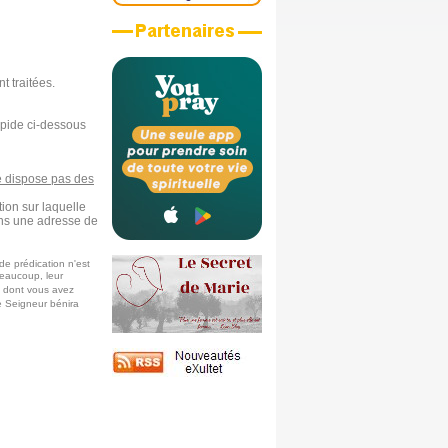
t traitées.
rapide ci-dessous
 dispose pas des
tion sur laquelle
ons une adresse de
de prédication n'est
eaucoup, leur
e dont vous avez
e Seigneur bénira