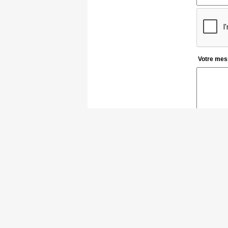
Votre mes
|
Mentions Légales
|
Sécurité et Confident