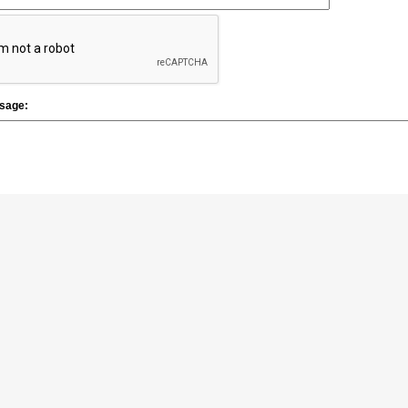
sage:
ialité
|
Conditions Générales
|
Nous Contacter
|
Plan du Site
|
Foire Aux Questi
Copyright © 2006-2026
www.eXultet.net