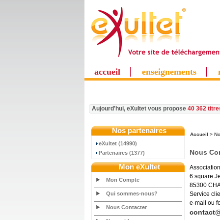
accueil
enseignements
Aujourd'hui, eXultet vous propose
40 362 titr
Nos partenaires
Accueil
> No
eXultet (14990)
Nous Con
Partenaires (1377)
Mon eXultet
Association
6 square 
Mon Compte
85300 CH
Qui sommes-nous?
Service cli
e-mail ou 
Nous Contacter
contact@