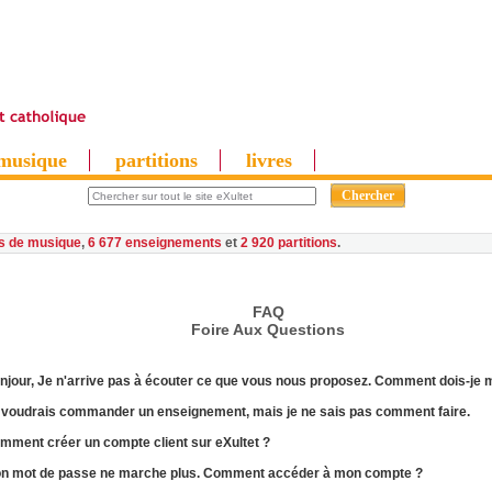
musique
partitions
livres
es de musique
,
6 677 enseignements
et
2 920 partitions
FAQ
F
oire
A
ux
Questions
njour, Je n'arrive pas à
écouter
ce que vous nous proposez. Comment dois-je m
 voudrais
commander
un enseignement, mais je ne sais pas comment faire.
omment
créer un compte client
sur eXultet ?
on
mot de passe
ne marche plus. Comment accéder à mon compte ?