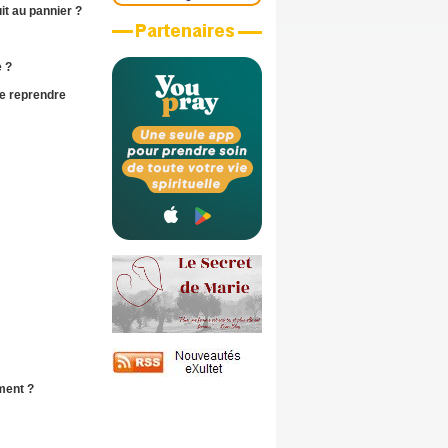
it au pannier ?
 ?
le
reprendre
ment ?