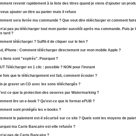
omment
revenir
rapidement
à la liste
des titres quand je viens d'ajouter un produ
 veux ajouter un titre au panier mais il refuse
mment sera
livrée
ma commande ? Que veut dire
télécharger
et comment faire
 n'ai pas pu télécharger tout mon panier aussitôt après ma commande. Puis-je 
us tard ?
mment télécharger ?
Suffit-il de cliquer sur le lien ?
ad, iPhone :
Comment télécharger directement sur mon mobile Apple ?
s liens sont "expirés". Pourquoi ?
UT Télécharger en 1 clic : possible ? NON pour l'instant
e fois que le téléchargement est fait,
comment écouter ?
is-je
graver un CD
avec les sons téléchargés ?
'est ce que la protection des oeuvres par
Watermarking
?
mment lire un e-book ? Qu'est-ce que le format
ePUB
?
mment sont protégés les
e-books
?
omment
le paiement est-il sécurisé
sur ce site ? Quels sont les moyens de paie
urquoi ma
Carte Bancaire est-elle refusée
?
 n'ai pas de Carte Bancaire ?