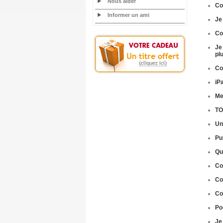
Nous aider
C
Informer un ami
Je
Co
Je
pl
Co
iP
Me
TO
Un
Pu
Qu
Co
Co
C
Po
Je