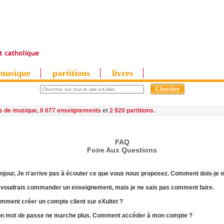
musique
partitions
livres
es de musique
,
6 677 enseignements
et
2 920 partitions
FAQ
F
oire
A
ux
Questions
njour, Je n'arrive pas à
écouter
ce que vous nous proposez. Comment dois-je m
 voudrais
commander
un enseignement, mais je ne sais pas comment faire.
omment
créer un compte client
sur eXultet ?
on
mot de passe
ne marche plus. Comment accéder à mon compte ?