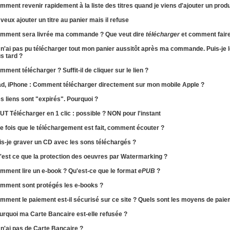
omment
revenir
rapidement
à la liste
des titres quand je viens d'ajouter un produ
 veux ajouter un titre au panier mais il refuse
mment sera
livrée
ma commande ? Que veut dire
télécharger
et comment faire
 n'ai pas pu télécharger tout mon panier aussitôt après ma commande. Puis-je 
us tard ?
mment télécharger ?
Suffit-il de cliquer sur le lien ?
ad, iPhone :
Comment télécharger directement sur mon mobile Apple ?
s liens sont "expirés". Pourquoi ?
UT Télécharger en 1 clic : possible ? NON pour l'instant
e fois que le téléchargement est fait,
comment écouter ?
is-je
graver un CD
avec les sons téléchargés ?
'est ce que la protection des oeuvres par
Watermarking
?
mment lire un e-book ? Qu'est-ce que le format
ePUB
?
mment sont protégés les
e-books
?
omment
le paiement est-il sécurisé
sur ce site ? Quels sont les moyens de paie
urquoi ma
Carte Bancaire est-elle refusée
?
 n'ai pas de Carte Bancaire ?