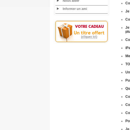
Nous aider
C
Informer un ami
Je
Co
Je
pl
Co
iP
Me
TO
Un
Pu
Qu
Co
Co
C
Po
Je