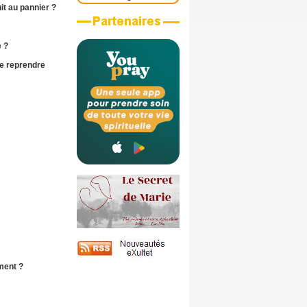
it au pannier ?
 ?
le
reprendre
ment ?