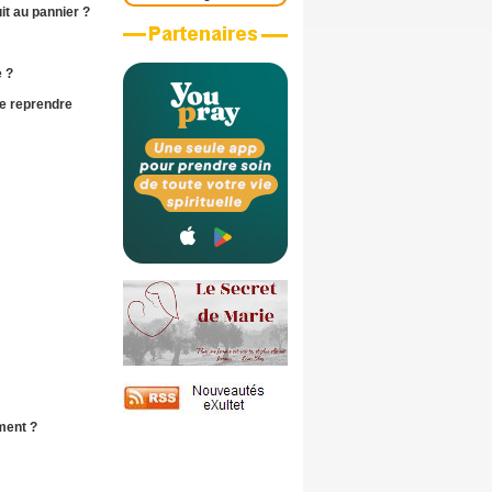
it au pannier ?
 ?
le
reprendre
ment ?