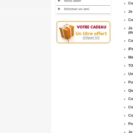
Nous aider
C
Informer un ami
Je
Co
Je
pl
Co
iP
Me
TO
Un
Pu
Qu
Co
Co
C
Po
Je