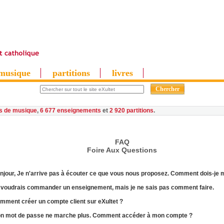
musique
partitions
livres
es de musique
,
6 677 enseignements
et
2 920 partitions
FAQ
F
oire
A
ux
Questions
njour, Je n'arrive pas à
écouter
ce que vous nous proposez. Comment dois-je m
 voudrais
commander
un enseignement, mais je ne sais pas comment faire.
omment
créer un compte client
sur eXultet ?
on
mot de passe
ne marche plus. Comment accéder à mon compte ?