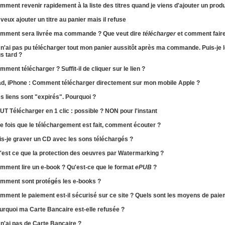
omment
revenir
rapidement
à la liste
des titres quand je viens d'ajouter un produ
 veux ajouter un titre au panier mais il refuse
mment sera
livrée
ma commande ? Que veut dire
télécharger
et comment faire
 n'ai pas pu télécharger tout mon panier aussitôt après ma commande. Puis-je 
us tard ?
mment télécharger ?
Suffit-il de cliquer sur le lien ?
ad, iPhone :
Comment télécharger directement sur mon mobile Apple ?
s liens sont "expirés". Pourquoi ?
UT Télécharger en 1 clic : possible ? NON pour l'instant
e fois que le téléchargement est fait,
comment écouter ?
is-je
graver un CD
avec les sons téléchargés ?
'est ce que la protection des oeuvres par
Watermarking
?
mment lire un e-book ? Qu'est-ce que le format
ePUB
?
mment sont protégés les
e-books
?
omment
le paiement est-il sécurisé
sur ce site ? Quels sont les moyens de paie
urquoi ma
Carte Bancaire est-elle refusée
?
 n'ai pas de Carte Bancaire ?