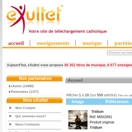
accueil
enseignements
musique
partiti
Aujourd'hui, eXultet vous propose
40 362 titres de musique
,
6 677 enseign
Nos partenaires
Accueil
eXultet (14990)
Partenaires (1377)
Afficher
1
à
10
(sur
550
articles)
Trier en cl
Mon eXultet
Image
Références
Mon Compte
Tridium
Qui sommes-nous?
Réf: M002891
Produit original:
Nous Contacter
Tridium