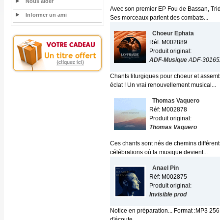
Nous aider
Avec son premier EP Fou de Bassan, Tridi
Informer un ami
Ses morceaux parlent des combats...
Choeur Ephata
Réf: M002889
Produit original:
ADF-Musique
ADF-30165
Chants liturgiques pour choeur et assem
éclat ! Un vrai renouvellement musical...
Thomas Vaquero
Réf: M002878
Produit original:
Thomas Vaquero
Ces chants sont nés de chemins différents.
célébrations où la musique devient...
Anael Pin
Réf: M002875
Produit original:
Invisible prod
Notice en préparation... Format :MP3 256
d'écoute