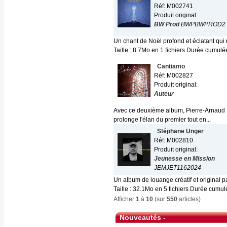
Réf: M002741
Produit original:
BW Prod
BWPBWPROD2
Un chant de Noël profond et éclatant qu
Taille : 8.7Mo en 1 fichiers Durée cumulée
Cantiamo
Réf: M002827
Produit original:
Auteur
Avec ce deuxième album, Pierre-Arnaud D
prolonge l'élan du premier tout en...
Stéphane Unger
Réf: M002810
Produit original:
Jeunesse en Mission
JEMJET1162024
Un album de louange créatif et original 
Taille : 32.1Mo en 5 fichiers Durée cumulé
Afficher
1
à
10
(sur
550
articles)
Nouveautés -