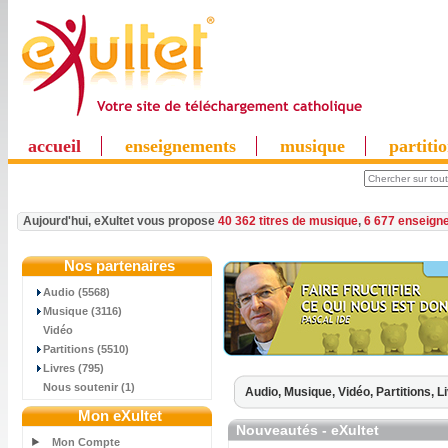
accueil
enseignements
musique
partiti
Aujourd'hui, eXultet vous propose
40 362 titres de musique
,
6 677 enseign
Nos partenaires
Audio (5568)
Musique (3116)
Vidéo
Partitions (5510)
Livres (795)
Nous soutenir (1)
Audio,
Musique,
Vidéo,
Partitions,
L
Mon eXultet
Nouveautés - eXultet
Mon Compte