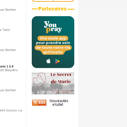
ues Berthier
de Taizé
ues Berthier
arie 1 à 8
tte Blaquière
ues Berthier
André Gouzes o.p.