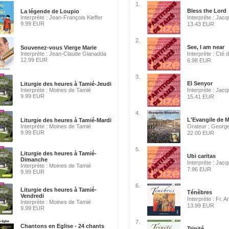
1.
Bless the Lord
La légende de Loupio
Interprète : Jean-François Kieffer
Interprète : Jacq
9.99 EUR
13.43 EUR
2.
See, I am near
Souvenez-vous Vierge Marie
Interprète : Jean-Claude Gianadda
Interprète : Cté 
12.99 EUR
6.98 EUR
3.
El Senyor
Liturgie des heures à Tamié-Jeudi
Interprète : Moines de Tamié
Interprète : Jacq
9.99 EUR
15.41 EUR
4.
L'Evangile de M
Liturgie des heures à Tamié-Mardi
Interprète : Moines de Tamié
Orateur : George
9.99 EUR
22.00 EUR
5.
Liturgie des heures à Tamié-
Ubi caritas
Dimanche
Interprète : Jacq
Interprète : Moines de Tamié
7.96 EUR
9.99 EUR
6.
Liturgie des heures à Tamié-
Ténèbres
Vendredi
Interprète : Fr. 
Interprète : Moines de Tamié
13.99 EUR
9.99 EUR
7.
Chantons en Eglise - 24 chants
Trinité