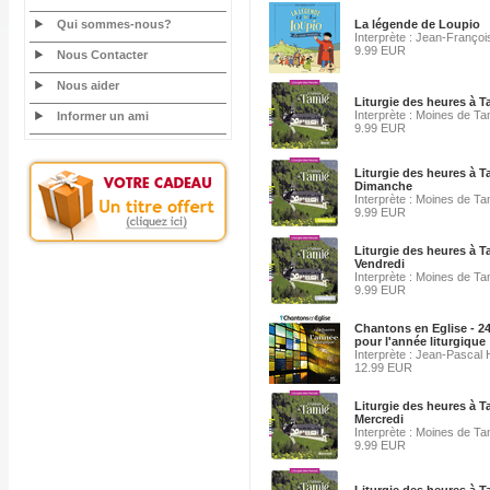
Qui sommes-nous?
La légende de Loupio
Interprète : Jean-François
9.99 EUR
Nous Contacter
Nous aider
Liturgie des heures à 
Interprète : Moines de Ta
Informer un ami
9.99 EUR
Liturgie des heures à T
Dimanche
Interprète : Moines de Ta
9.99 EUR
Liturgie des heures à T
Vendredi
Interprète : Moines de Ta
9.99 EUR
Chantons en Eglise - 2
pour l'année liturgique
Interprète : Jean-Pascal
12.99 EUR
Liturgie des heures à T
Mercredi
Interprète : Moines de Ta
9.99 EUR