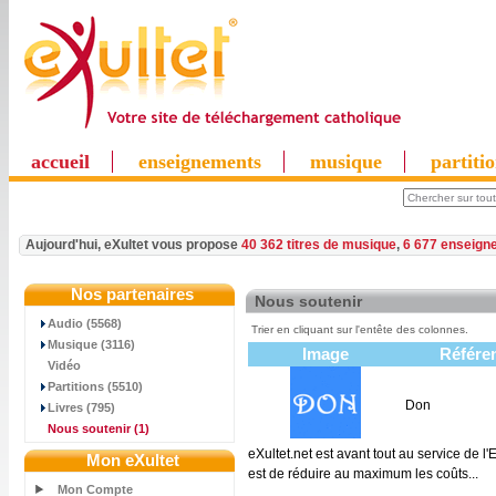
accueil
enseignements
musique
partiti
Aujourd'hui, eXultet vous propose
40 362 titres de musique
,
6 677 enseign
Nos partenaires
Nous soutenir
Audio (5568)
Trier en cliquant sur l'entête des colonnes.
Musique (3116)
Image
Référe
Vidéo
Partitions (5510)
Don
Livres (795)
Nous soutenir
(1)
eXultet.net est avant tout au service de l
Mon eXultet
est de réduire au maximum les coûts...
Mon Compte