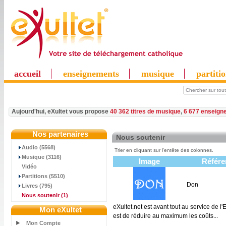
accueil
enseignements
musique
partiti
Aujourd'hui, eXultet vous propose
40 362 titres de musique
,
6 677 enseign
Nos partenaires
Nous soutenir
Audio (5568)
Trier en cliquant sur l'entête des colonnes.
Musique (3116)
Image
Référe
Vidéo
Partitions (5510)
Don
Livres (795)
Nous soutenir
(1)
eXultet.net est avant tout au service de l
Mon eXultet
est de réduire au maximum les coûts...
Mon Compte