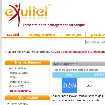
accueil
enseignements
musique
partiti
Aujourd'hui, eXultet vous propose
40 362 titres de musique
,
6 677 enseign
Nos partenaires
Nous soutenir
Audio (5568)
Trier en cliquant sur l'entête des colonnes.
Musique (3116)
Image
Référe
Vidéo
Partitions (5510)
Don
Livres (795)
Nous soutenir
(1)
eXultet.net est avant tout au service de l
Mon eXultet
est de réduire au maximum les coûts...
Mon Compte