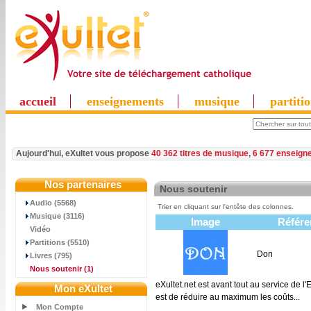
accueil
enseignements
musique
partiti
Aujourd'hui, eXultet vous propose
40 362 titres de musique
,
6 677 enseign
Nos partenaires
Nous soutenir
Audio (5568)
Trier en cliquant sur l'entête des colonnes.
Musique (3116)
Image
Référe
Vidéo
Partitions (5510)
Don
Livres (795)
Nous soutenir
(1)
eXultet.net est avant tout au service de l
Mon eXultet
est de réduire au maximum les coûts...
Mon Compte