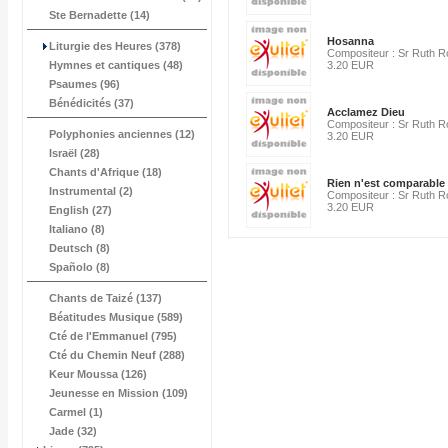
Ste Bernadette (14)
Hosanna
Liturgie des Heures (378)
Compositeur : Sr Ruth 
Hymnes et cantiques (48)
3.20 EUR
Psaumes (96)
Bénédicités (37)
Acclamez Dieu
Compositeur : Sr Ruth 
Polyphonies anciennes (12)
3.20 EUR
Israël (28)
Chants d'Afrique (18)
Rien n'est comparable
Instrumental (2)
Compositeur : Sr Ruth 
3.20 EUR
English (27)
Italiano (8)
Deutsch (8)
Spañolo (8)
Chants de Taizé (137)
Béatitudes Musique (589)
Cté de l'Emmanuel (795)
Cté du Chemin Neuf (288)
Keur Moussa (126)
Jeunesse en Mission (109)
Carmel (1)
Jade (32)