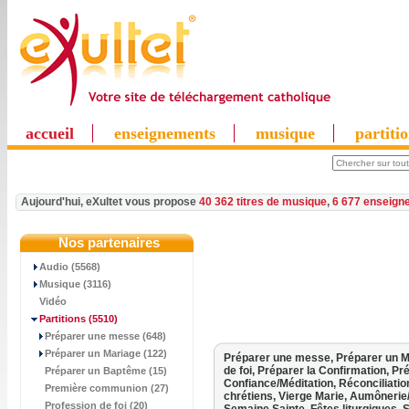
accueil
enseignements
musique
partiti
Aujourd'hui, eXultet vous propose
40 362 titres de musique
,
6 677 enseign
Nos partenaires
Audio (5568)
Musique (3116)
Vidéo
Partitions
(5510)
Préparer une messe (648)
Préparer un Mariage (122)
Préparer une messe,
Préparer un M
de foi,
Préparer la Confirmation,
Pré
Préparer un Baptême (15)
Confiance/Méditation,
Réconciliati
Première communion (27)
chrétiens,
Vierge Marie,
Aumônerie
Profession de foi (20)