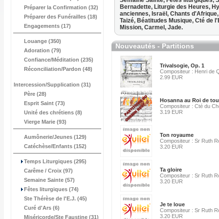
Semaine Sainte,
Fêtes liturgiques,
S
Bernadette,
Liturgie des Heures,
Hy
Préparer la Confirmation (32)
anciennes,
Israël,
Chants d'Afrique
Préparer des Funérailles (18)
Taizé,
Béatitudes Musique,
Cté de 
Engagements (17)
Mission,
Carmel,
Jade.
Louange (350)
Nouveautés - Partitions
Adoration (79)
Confiance/Méditation (235)
Trivalsogie, Op. 1
Réconciliation/Pardon (48)
Compositeur : Henri de
2.99 EUR
Intercession/Supplication (31)
Père (28)
Hosanna au Roi de tout
Esprit Saint (73)
Compositeur : Cté du C
3.19 EUR
Unité des chrétiens (8)
Vierge Marie (93)
Ton royaume
Aumônerie/Jeunes (129)
Compositeur : Sr Ruth 
Catéchèse/Enfants (152)
3.20 EUR
Temps Liturgiques (295)
Ta gloire
Carême / Croix (97)
Compositeur : Sr Ruth 
Semaine Sainte (57)
3.20 EUR
Fêtes liturgiques (74)
Ste Thérèse de l'E.J. (45)
Je te loue
Curé d'Ars (6)
Compositeur : Sr Ruth 
3.20 EUR
Miséricorde/Ste Faustine (31)