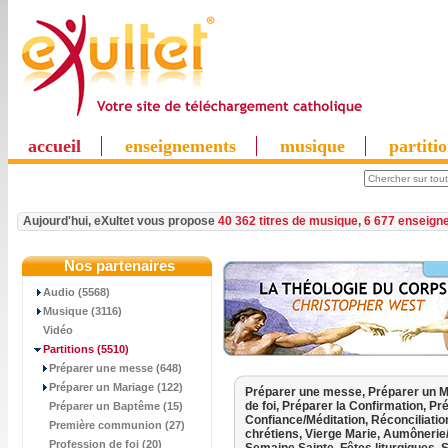
accueil
enseignements
musique
partiti
Aujourd'hui, eXultet vous propose
40 362 titres de musique
,
6 677 enseign
Nos partenaires
Audio (5568)
Musique (3116)
Vidéo
Partitions
(5510)
Préparer une messe (648)
Préparer un Mariage (122)
Préparer une messe,
Préparer un M
de foi,
Préparer la Confirmation,
Pré
Préparer un Baptême (15)
Confiance/Méditation,
Réconciliati
Première communion (27)
chrétiens,
Vierge Marie,
Aumônerie
Profession de foi (20)