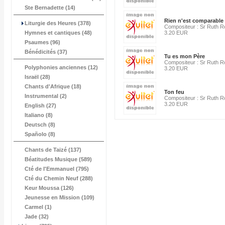
Ste Bernadette (14)
Rien n'est comparable
Liturgie des Heures (378)
Compositeur : Sr Ruth 
Hymnes et cantiques (48)
3.20 EUR
Psaumes (96)
Bénédicités (37)
Tu es mon Père
Compositeur : Sr Ruth 
Polyphonies anciennes (12)
3.20 EUR
Israël (28)
Chants d'Afrique (18)
Ton feu
Instrumental (2)
Compositeur : Sr Ruth 
3.20 EUR
English (27)
Italiano (8)
Deutsch (8)
Spañolo (8)
Chants de Taizé (137)
Béatitudes Musique (589)
Cté de l'Emmanuel (795)
Cté du Chemin Neuf (288)
Keur Moussa (126)
Jeunesse en Mission (109)
Carmel (1)
Jade (32)