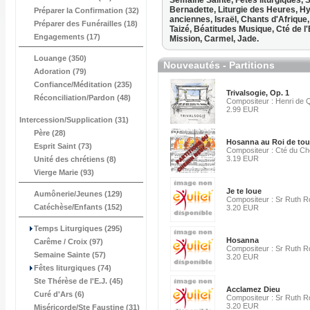
Semaine Sainte,
Fêtes liturgiques,
S
Bernadette,
Liturgie des Heures,
Hy
Préparer la Confirmation (32)
anciennes,
Israël,
Chants d'Afrique
Préparer des Funérailles (18)
Taizé,
Béatitudes Musique,
Cté de 
Engagements (17)
Mission,
Carmel,
Jade.
Louange (350)
Nouveautés - Partitions
Adoration (79)
Confiance/Méditation (235)
Trivalsogie, Op. 1
Réconciliation/Pardon (48)
Compositeur : Henri de
2.99 EUR
Intercession/Supplication (31)
Père (28)
Hosanna au Roi de tout
Esprit Saint (73)
Compositeur : Cté du C
3.19 EUR
Unité des chrétiens (8)
Vierge Marie (93)
Je te loue
Aumônerie/Jeunes (129)
Compositeur : Sr Ruth 
Catéchèse/Enfants (152)
3.20 EUR
Temps Liturgiques (295)
Hosanna
Carême / Croix (97)
Compositeur : Sr Ruth 
Semaine Sainte (57)
3.20 EUR
Fêtes liturgiques (74)
Ste Thérèse de l'E.J. (45)
Acclamez Dieu
Curé d'Ars (6)
Compositeur : Sr Ruth 
3.20 EUR
Miséricorde/Ste Faustine (31)