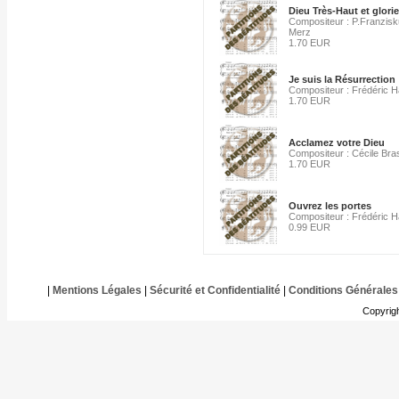
Dieu Très-Haut et glori
Compositeur : P.Franzis
Merz
1.70 EUR
Je suis la Résurrection
Compositeur : Frédéric 
1.70 EUR
Acclamez votre Dieu
Compositeur : Cécile Bra
1.70 EUR
Ouvrez les portes
Compositeur : Frédéric 
0.99 EUR
|
Mentions Légales
|
Sécurité et Confidentialité
|
Conditions Générales
Copyrig