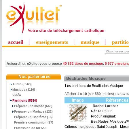
accueil
enseignements
musique
partiti
Aujourd'hui, eXultet vous propose
40 362 titres de musique
,
6 677 enseign
Nos partenaires
Béatitudes Musique
Audio (5568)
Les partitions de Béatitudes Musique
Musique (3116)
Afficher
1
à
10
(sur
589
articles)
Trier en cl
Vidéo
Image
Références
Partitions
(5510)
Rachel Larcher
Préparer une messe (648)
Réf: P005306
Préparer un Mariage (122)
Produit original:
Préparer un Baptême (15)
Béatitudes Musique
BP
Première communion (27)
Critères liturgiques : Saint Joseph - Mes
Profession de foi (20)