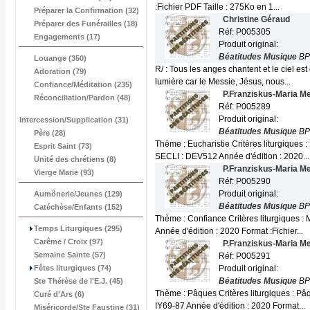
:Fichier PDF Taille : 275Ko en 1...
Préparer la Confirmation (32)
Christine Géraud
Préparer des Funérailles (18)
Réf: P005305
Engagements (17)
Produit original:
Béatitudes Musique
BP
Louange (350)
R/ : Tous les anges chantent et le ciel e
Adoration (79)
lumière car le Messie, Jésus, nous...
Confiance/Méditation (235)
P.Franziskus-Maria M
Réconciliation/Pardon (48)
Réf: P005289
Produit original:
Intercession/Supplication (31)
Béatitudes Musique
BP
Père (28)
Thème : Eucharistie Critères liturgiques
Esprit Saint (73)
SECLI : DEV512 Année d'édition : 2020...
Unité des chrétiens (8)
P.Franziskus-Maria M
Vierge Marie (93)
Réf: P005290
Produit original:
Aumônerie/Jeunes (129)
Béatitudes Musique
BP
Catéchèse/Enfants (152)
Thème : Confiance Critères liturgiques :
Temps Liturgiques (295)
Année d'édition : 2020 Format :Fichier...
Carême / Croix (97)
P.Franziskus-Maria M
Semaine Sainte (57)
Réf: P005291
Fêtes liturgiques (74)
Produit original:
Béatitudes Musique
BP
Ste Thérèse de l'E.J. (45)
Thème : Pâques Critères liturgiques : Pâ
Curé d'Ars (6)
IY69-87 Année d'édition : 2020 Format...
Miséricorde/Ste Faustine (31)