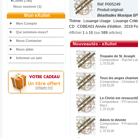
Livres (795)
Réf: P005249
Nous soutenir (1)
Produit original:
Mon eXultet
Béatitudes Musique
BP
Thème : Louange Usage : Louange Critère
Mon Compte
CD : CDBEA01 Année d'édition : 2019 For
Qui sommes-nous?
Afficher
1
à
10
(sur
589
articles)
Nous Contacter
Nouveautés - eXultet
Nous aider
Tropaire de St Joseph
Informer un ami
Compositeur : Rachel La
1.70 EUR
Tous les anges chanten
Compositeur : Christine 
2.69 EUR
Le Christ est ressuscité,
Compositeur : P.Franzis
Merz
1.70 EUR
Adoro te devote
Compositeur : P.Franzis
Merz
1.70 EUR