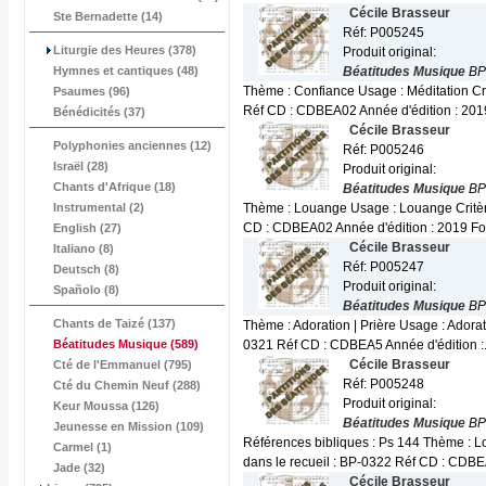
Cécile Brasseur
Ste Bernadette (14)
Réf: P005245
Liturgie des Heures (378)
Produit original:
Hymnes et cantiques (48)
Béatitudes Musique
BP
Thème : Confiance Usage : Méditation Cri
Psaumes (96)
Réf CD : CDBEA02 Année d'édition : 2019
Bénédicités (37)
Cécile Brasseur
Polyphonies anciennes (12)
Réf: P005246
Israël (28)
Produit original:
Chants d'Afrique (18)
Béatitudes Musique
BP
Instrumental (2)
Thème : Louange Usage : Louange Critère
CD : CDBEA02 Année d'édition : 2019 For
English (27)
Cécile Brasseur
Italiano (8)
Réf: P005247
Deutsch (8)
Produit original:
Spañolo (8)
Béatitudes Musique
BP
Chants de Taizé (137)
Thème : Adoration | Prière Usage : Adorat
Béatitudes Musique
(589)
0321 Réf CD : CDBEA5 Année d'édition :.
Cécile Brasseur
Cté de l'Emmanuel (795)
Réf: P005248
Cté du Chemin Neuf (288)
Produit original:
Keur Moussa (126)
Béatitudes Musique
BP
Jeunesse en Mission (109)
Références bibliques : Ps 144 Thème : L
Carmel (1)
dans le recueil : BP-0322 Réf CD : CDBE
Jade (32)
Cécile Brasseur