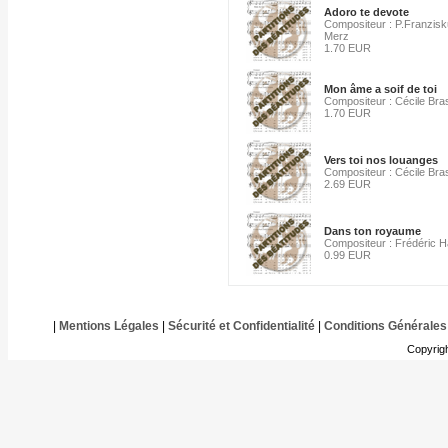
Adoro te devote
Compositeur : P.Franzis
Merz
1.70 EUR
Mon âme a soif de toi
Compositeur : Cécile Bra
1.70 EUR
Vers toi nos louanges
Compositeur : Cécile Bra
2.69 EUR
Dans ton royaume
Compositeur : Frédéric 
0.99 EUR
|
Mentions Légales
|
Sécurité et Confidentialité
|
Conditions Générales
Copyrig