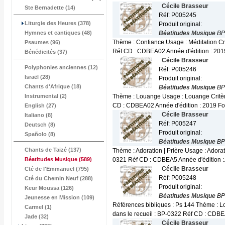
Cécile Brasseur
Ste Bernadette (14)
Réf: P005245
Liturgie des Heures (378)
Produit original:
Hymnes et cantiques (48)
Béatitudes Musique
BP
Thème : Confiance Usage : Méditation Cri
Psaumes (96)
Réf CD : CDBEA02 Année d'édition : 2019
Bénédicités (37)
Cécile Brasseur
Polyphonies anciennes (12)
Réf: P005246
Israël (28)
Produit original:
Chants d'Afrique (18)
Béatitudes Musique
BP
Instrumental (2)
Thème : Louange Usage : Louange Critère
CD : CDBEA02 Année d'édition : 2019 For
English (27)
Cécile Brasseur
Italiano (8)
Réf: P005247
Deutsch (8)
Produit original:
Spañolo (8)
Béatitudes Musique
BP
Chants de Taizé (137)
Thème : Adoration | Prière Usage : Adorat
Béatitudes Musique
(589)
0321 Réf CD : CDBEA5 Année d'édition :.
Cécile Brasseur
Cté de l'Emmanuel (795)
Réf: P005248
Cté du Chemin Neuf (288)
Produit original:
Keur Moussa (126)
Béatitudes Musique
BP
Jeunesse en Mission (109)
Références bibliques : Ps 144 Thème : L
Carmel (1)
dans le recueil : BP-0322 Réf CD : CDBE
Jade (32)
Cécile Brasseur