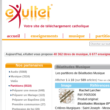
accueil
enseignements
musique
partiti
Aujourd'hui, eXultet vous propose
40 362 titres de musique
,
6 677 enseign
Nos partenaires
Béatitudes Musique
Audio (5568)
Les partitions de Béatitudes Musique
Musique (3116)
Afficher
1
à
10
(sur
589
articles)
Trier en cl
Vidéo
Image
Références
Partitions
(5510)
Rachel Larcher
Préparer une messe (648)
Réf: P005306
Préparer un Mariage (122)
Produit original:
Préparer un Baptême (15)
Béatitudes Musique
BP
Première communion (27)
Critères liturgiques : Saint Joseph - Mes
Profession de foi (20)