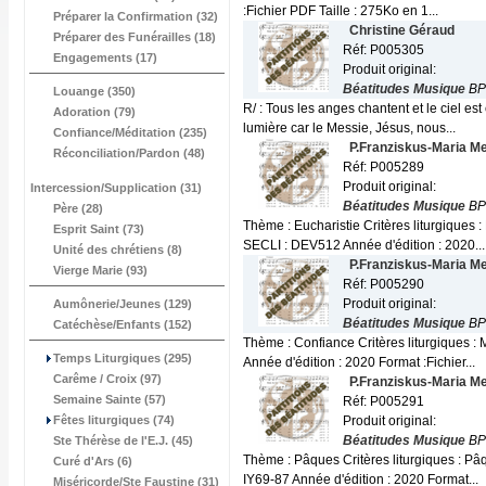
:Fichier PDF Taille : 275Ko en 1...
Préparer la Confirmation (32)
Christine Géraud
Préparer des Funérailles (18)
Réf: P005305
Engagements (17)
Produit original:
Béatitudes Musique
BP
Louange (350)
R/ : Tous les anges chantent et le ciel e
Adoration (79)
lumière car le Messie, Jésus, nous...
Confiance/Méditation (235)
P.Franziskus-Maria M
Réconciliation/Pardon (48)
Réf: P005289
Produit original:
Intercession/Supplication (31)
Béatitudes Musique
BP
Père (28)
Thème : Eucharistie Critères liturgiques
Esprit Saint (73)
SECLI : DEV512 Année d'édition : 2020...
Unité des chrétiens (8)
P.Franziskus-Maria M
Vierge Marie (93)
Réf: P005290
Produit original:
Aumônerie/Jeunes (129)
Béatitudes Musique
BP
Catéchèse/Enfants (152)
Thème : Confiance Critères liturgiques :
Temps Liturgiques (295)
Année d'édition : 2020 Format :Fichier...
Carême / Croix (97)
P.Franziskus-Maria M
Semaine Sainte (57)
Réf: P005291
Fêtes liturgiques (74)
Produit original:
Béatitudes Musique
BP
Ste Thérèse de l'E.J. (45)
Thème : Pâques Critères liturgiques : Pâ
Curé d'Ars (6)
IY69-87 Année d'édition : 2020 Format...
Miséricorde/Ste Faustine (31)