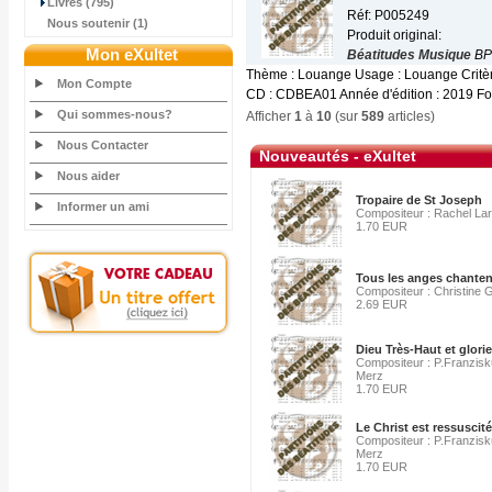
Livres (795)
Réf: P005249
Nous soutenir (1)
Produit original:
Mon eXultet
Béatitudes Musique
BP
Thème : Louange Usage : Louange Critère
Mon Compte
CD : CDBEA01 Année d'édition : 2019 For
Qui sommes-nous?
Afficher
1
à
10
(sur
589
articles)
Nous Contacter
Nouveautés - eXultet
Nous aider
Tropaire de St Joseph
Informer un ami
Compositeur : Rachel La
1.70 EUR
Tous les anges chanten
Compositeur : Christine 
2.69 EUR
Dieu Très-Haut et glori
Compositeur : P.Franzis
Merz
1.70 EUR
Le Christ est ressuscité,
Compositeur : P.Franzis
Merz
1.70 EUR