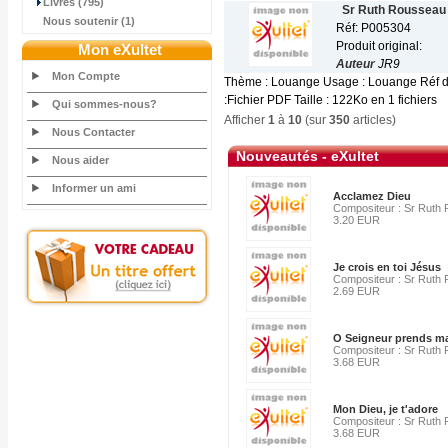
Livres (795)
Sr Ruth Rousseau
Nous soutenir (1)
Réf: P005304
Produit original:
Mon eXultet
Auteur
JR9
Mon Compte
Thème : Louange Usage : Louange Réf da
:Fichier PDF Taille : 122Ko en 1 fichiers
Qui sommes-nous?
Afficher
1
à
10
(sur
350
articles)
Nous Contacter
Nouveautés - eXultet
Nous aider
Informer un ami
Acclamez Dieu
Compositeur : Sr Ruth
3.20 EUR
Je crois en toi Jésus
Compositeur : Sr Ruth
2.69 EUR
O Seigneur prends ma
Compositeur : Sr Ruth
3.68 EUR
Mon Dieu, je t'adore
Compositeur : Sr Ruth
3.68 EUR