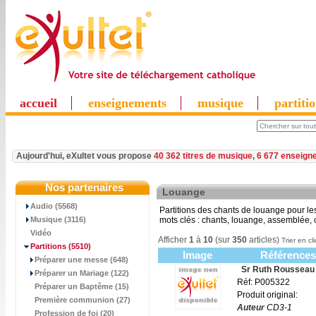
accueil
enseignements
musique
partiti
Aujourd'hui, eXultet vous propose
40 362 titres de musique
,
6 677 enseign
Nos partenaires
Louange
Audio (5568)
Partitions des chants de louange pour le
Musique (3116)
mots clés : chants, louange, assemblée, c
Vidéo
Afficher
1
à
10
(sur
350
articles)
Trier en cl
Partitions
(5510)
Image
Références
Préparer une messe (648)
Sr Ruth Rousseau
Préparer un Mariage (122)
Réf: P005322
Préparer un Baptême (15)
Produit original:
Première communion (27)
Auteur
CD3-1
Profession de foi (20)