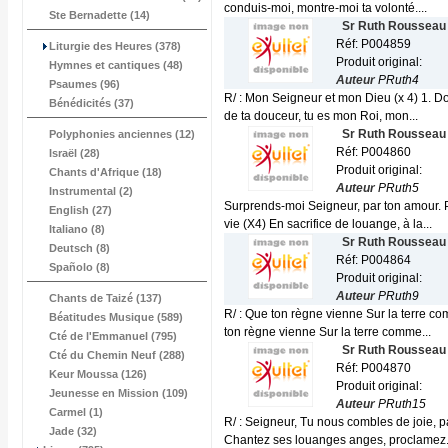
conduis-moi, montre-moi ta volonté....
Ste Bernadette (14)
Sr Ruth Rousseau
Réf: P004859
Liturgie des Heures (378)
Produit original:
Hymnes et cantiques (48)
Auteur
PRuth4
Psaumes (96)
R/ : Mon Seigneur et mon Dieu (x 4) 1. D
Bénédicités (37)
de ta douceur, tu es mon Roi, mon...
Sr Ruth Rousseau
Polyphonies anciennes (12)
Réf: P004860
Israël (28)
Produit original:
Chants d'Afrique (18)
Auteur
PRuth5
Instrumental (2)
Surprends-moi Seigneur, par ton amour. 
English (27)
vie (X4) En sacrifice de louange, à la...
Italiano (8)
Sr Ruth Rousseau
Deutsch (8)
Réf: P004864
Spañolo (8)
Produit original:
Auteur
PRuth9
Chants de Taizé (137)
R/ : Que ton règne vienne Sur la terre com
Béatitudes Musique (589)
ton règne vienne Sur la terre comme...
Cté de l'Emmanuel (795)
Sr Ruth Rousseau
Cté du Chemin Neuf (288)
Réf: P004870
Keur Moussa (126)
Produit original:
Jeunesse en Mission (109)
Auteur
PRuth15
Carmel (1)
R/ : Seigneur, Tu nous combles de joie, p
Jade (32)
Chantez ses louanges anges, proclamez.