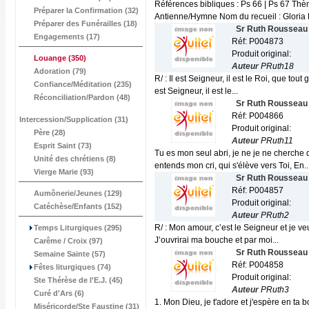
Références bibliques : Ps 66 | Ps 67 Thè
Préparer la Confirmation (32)
Antienne/Hymne Nom du recueil : Gloria R
Préparer des Funérailles (18)
Sr Ruth Rousseau
Engagements (17)
Réf: P004873
Produit original:
Louange
(350)
Auteur
PRuth18
Adoration (79)
R/ : Il est Seigneur, il est le Roi, que tout
Confiance/Méditation (235)
est Seigneur, il est le...
Réconciliation/Pardon (48)
Sr Ruth Rousseau
Réf: P004866
Intercession/Supplication (31)
Produit original:
Père (28)
Auteur
PRuth11
Esprit Saint (73)
Tu es mon seul abri, je ne je ne cherche 
Unité des chrétiens (8)
entends mon cri, qui s'élève vers Toi, En..
Vierge Marie (93)
Sr Ruth Rousseau
Réf: P004857
Aumônerie/Jeunes (129)
Produit original:
Catéchèse/Enfants (152)
Auteur
PRuth2
R/ : Mon amour, c’est le Seigneur et je veu
Temps Liturgiques (295)
J’ouvrirai ma bouche et par moi...
Carême / Croix (97)
Sr Ruth Rousseau
Semaine Sainte (57)
Réf: P004858
Fêtes liturgiques (74)
Produit original:
Ste Thérèse de l'E.J. (45)
Auteur
PRuth3
Curé d'Ars (6)
1. Mon Dieu, je t'adore et j'espère en ta b
Miséricorde/Ste Faustine (31)