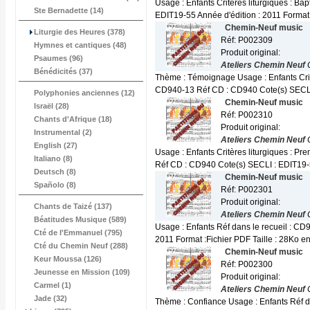
Usage : Enfants Critères liturgiques : B
Ste Bernadette (14)
EDIT19-55 Année d'édition : 2011 Format.
Chemin-Neuf music
Liturgie des Heures (378)
Réf: P002309
Hymnes et cantiques (48)
Produit original:
Psaumes (96)
Ateliers Chemin Neuf
Bénédicités (37)
Thème : Témoignage Usage : Enfants Critèr
CD940-13 Réf CD : CD940 Cote(s) SECLI 
Polyphonies anciennes (12)
Chemin-Neuf music
Israël (28)
Réf: P002310
Chants d'Afrique (18)
Produit original:
Instrumental (2)
Ateliers Chemin Neuf
English (27)
Usage : Enfants Critères liturgiques : Pr
Italiano (8)
Réf CD : CD940 Cote(s) SECLI : EDIT19-5
Deutsch (8)
Chemin-Neuf music
Spañolo (8)
Réf: P002301
Produit original:
Chants de Taizé (137)
Ateliers Chemin Neuf
Béatitudes Musique (589)
Usage : Enfants Réf dans le recueil : C
Cté de l'Emmanuel (795)
2011 Format :Fichier PDF Taille : 28Ko en 
Cté du Chemin Neuf (288)
Chemin-Neuf music
Keur Moussa (126)
Réf: P002300
Jeunesse en Mission (109)
Produit original:
Carmel (1)
Ateliers Chemin Neuf
Jade (32)
Thème : Confiance Usage : Enfants Réf d