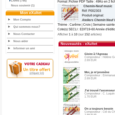
Livres (795)
Format :Fichier PDF Taille : 49Ko en 2 fic
Nous soutenir (1)
Chemin-Neuf music
Réf: P002303
Mon eXultet
Produit original:
Mon Compte
Ateliers Chemin Neuf
Thème : Carême | Croix | Semaine sainte
Qui sommes-nous?
Cote(s) SECLI : EDIT19-60 Année d'édition
Nous Contacter
Afficher
1
à
10
(sur
152
articles)
Nous aider
Nouveautés - eXultet
Informer un ami
Gloire à l'Agneau
Compositeur : Hélène G
2.69 EUR
Moi, je m'promène
Compositeur : Emmanue
2.69 EUR
J'ai trouvé l'ascenseur
Compositeur : C. Luquin
1.70 EUR
On a toujours besoin
Compositeur : Cté du C
2.89 EUR