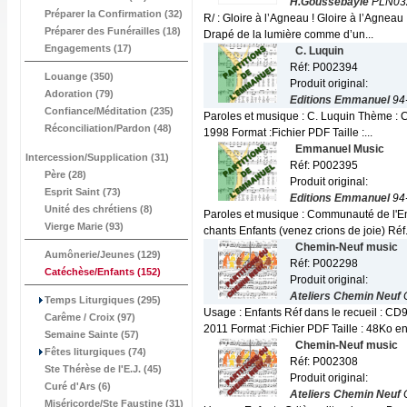
H.Goussebayle
PLN03
Préparer la Confirmation (32)
R/ : Gloire à l’Agneau ! Gloire à l’Agnea
Préparer des Funérailles (18)
Drapé de la lumière comme d’un...
Engagements (17)
C. Luquin
Réf: P002394
Louange (350)
Produit original:
Adoration (79)
Editions Emmanuel
94
Confiance/Méditation (235)
Paroles et musique : C. Luquin Thème : C
Réconciliation/Pardon (48)
1998 Format :Fichier PDF Taille :...
Emmanuel Music
Intercession/Supplication (31)
Réf: P002395
Père (28)
Produit original:
Esprit Saint (73)
Editions Emmanuel
94
Unité des chrétiens (8)
Paroles et musique : Communauté de l'Em
Vierge Marie (93)
chants Enfants (venez crions de joie) Réf.
Chemin-Neuf music
Aumônerie/Jeunes (129)
Réf: P002298
Catéchèse/Enfants
(152)
Produit original:
Ateliers Chemin Neuf
Temps Liturgiques (295)
Usage : Enfants Réf dans le recueil : C
Carême / Croix (97)
2011 Format :Fichier PDF Taille : 48Ko en 
Semaine Sainte (57)
Chemin-Neuf music
Fêtes liturgiques (74)
Réf: P002308
Ste Thérèse de l'E.J. (45)
Produit original:
Curé d'Ars (6)
Ateliers Chemin Neuf
Miséricorde/Ste Faustine (31)