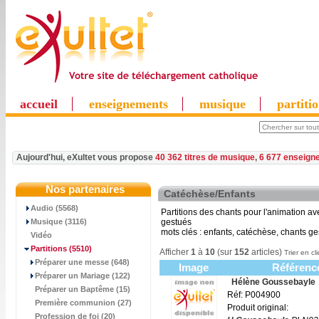
accueil
enseignements
musique
partiti
Aujourd'hui, eXultet vous propose
40 362 titres de musique
,
6 677 enseign
Nos partenaires
Catéchèse/Enfants
Audio (5568)
Partitions des chants pour l'animation ave
Musique (3116)
gestués
mots clés : enfants, catéchèse, chants ge
Vidéo
Partitions
(5510)
Afficher
1
à
10
(sur
152
articles)
Trier en cl
Préparer une messe (648)
Image
Référenc
Préparer un Mariage (122)
Hélène Goussebayle
Préparer un Baptême (15)
Réf: P004900
Première communion (27)
Produit original:
Profession de foi (20)