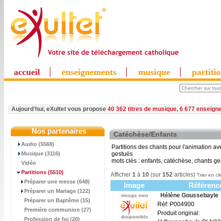
accueil
enseignements
musique
partiti
Aujourd'hui, eXultet vous propose
40 362 titres de musique
,
6 677 enseign
Nos partenaires
Catéchèse/Enfants
Audio (5568)
Partitions des chants pour l'animation ave
Musique (3116)
gestués
mots clés : enfants, catéchèse, chants ge
Vidéo
Partitions
(5510)
Afficher
1
à
10
(sur
152
articles)
Trier en cl
Préparer une messe (648)
Image
Référenc
Préparer un Mariage (122)
Hélène Goussebayle
Préparer un Baptême (15)
Réf: P004900
Première communion (27)
Produit original:
Profession de foi (20)