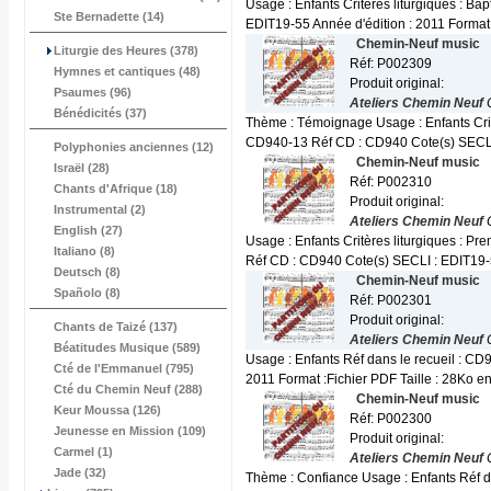
Usage : Enfants Critères liturgiques : B
Ste Bernadette (14)
EDIT19-55 Année d'édition : 2011 Format.
Chemin-Neuf music
Liturgie des Heures (378)
Réf: P002309
Hymnes et cantiques (48)
Produit original:
Psaumes (96)
Ateliers Chemin Neuf
Bénédicités (37)
Thème : Témoignage Usage : Enfants Critèr
CD940-13 Réf CD : CD940 Cote(s) SECLI 
Polyphonies anciennes (12)
Chemin-Neuf music
Israël (28)
Réf: P002310
Chants d'Afrique (18)
Produit original:
Instrumental (2)
Ateliers Chemin Neuf
English (27)
Usage : Enfants Critères liturgiques : Pr
Italiano (8)
Réf CD : CD940 Cote(s) SECLI : EDIT19-5
Deutsch (8)
Chemin-Neuf music
Spañolo (8)
Réf: P002301
Produit original:
Chants de Taizé (137)
Ateliers Chemin Neuf
Béatitudes Musique (589)
Usage : Enfants Réf dans le recueil : C
Cté de l'Emmanuel (795)
2011 Format :Fichier PDF Taille : 28Ko en 
Cté du Chemin Neuf (288)
Chemin-Neuf music
Keur Moussa (126)
Réf: P002300
Jeunesse en Mission (109)
Produit original:
Carmel (1)
Ateliers Chemin Neuf
Jade (32)
Thème : Confiance Usage : Enfants Réf d