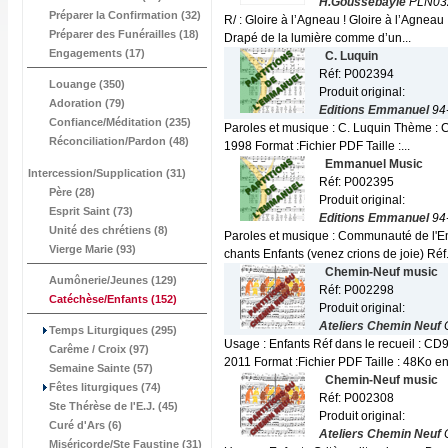
H.Goussebayle
PLN03
Préparer la Confirmation (32)
R/ : Gloire à l’Agneau ! Gloire à l’Agnea
Préparer des Funérailles (18)
Drapé de la lumière comme d’un...
Engagements (17)
C. Luquin
Réf: P002394
Louange (350)
Produit original:
Adoration (79)
Editions Emmanuel
94
Confiance/Méditation (235)
Paroles et musique : C. Luquin Thème : C
Réconciliation/Pardon (48)
1998 Format :Fichier PDF Taille :...
Emmanuel Music
Intercession/Supplication (31)
Réf: P002395
Père (28)
Produit original:
Esprit Saint (73)
Editions Emmanuel
94
Unité des chrétiens (8)
Paroles et musique : Communauté de l'Em
Vierge Marie (93)
chants Enfants (venez crions de joie) Réf.
Chemin-Neuf music
Aumônerie/Jeunes (129)
Réf: P002298
Catéchèse/Enfants
(152)
Produit original:
Ateliers Chemin Neuf
Temps Liturgiques (295)
Usage : Enfants Réf dans le recueil : C
Carême / Croix (97)
2011 Format :Fichier PDF Taille : 48Ko en 
Semaine Sainte (57)
Chemin-Neuf music
Fêtes liturgiques (74)
Réf: P002308
Ste Thérèse de l'E.J. (45)
Produit original:
Curé d'Ars (6)
Ateliers Chemin Neuf
Miséricorde/Ste Faustine (31)