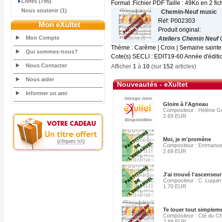
Livres (795)
Format :Fichier PDF Taille : 49Ko en 2 fic
Nous soutenir (1)
Chemin-Neuf music
Réf: P002303
Mon eXultet
Produit original:
Mon Compte
Ateliers Chemin Neuf
Thème : Carême | Croix | Semaine sainte
Qui sommes-nous?
Cote(s) SECLI : EDIT19-60 Année d'édition
Nous Contacter
Afficher
1
à
10
(sur
152
articles)
Nous aider
Nouveautés - eXultet
Informer un ami
Gloire à l'Agneau
Compositeur : Hélène G
2.69 EUR
Moi, je m'promène
Compositeur : Emmanue
2.69 EUR
J'ai trouvé l'ascenseur
Compositeur : C. Luquin
1.70 EUR
Te louer tout simplem
Compositeur : Cté du C
2.89 EUR