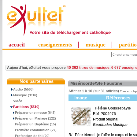
accueil
enseignements
musique
partiti
Aujourd'hui, eXultet vous propose
40 362 titres de musique
,
6 677 enseign
Nos partenaires
Miséricorde/Ste Faustine
Audio (5568)
Afficher
1
à
10
(sur
31
articles)
Trier en cliq
Musique (3116)
Image
Références
Vidéo
Partitions
(5510)
Hélène Goussebayle
Préparer une messe (648)
Réf: P004976
Préparer un Mariage (122)
Produit original:
Préparer un Baptême (15)
Béatitudes Musique
Première communion (27)
R/ : Père éternel, je t'offre le corps et le
Profession de foi (20)