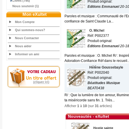
Livres (795)
Produit original:
Nous soutenir (1)
Editions Emmanuel
20-1
Mon eXultet
Paroles et musique : Communauté de l'Emma
confiance de Saint Claude La...
Mon Compte
Qui sommes-nous?
O. Michel
Réf: P002377
Nous Contacter
Produit original:
Editions Emmanuel
20-1
Nous aider
Informer un ami
Paroles et musique : O. Michel R/ : Inspi
Adoration-Confiance Réf dans le recueil..
Hélène Goussebayle
Réf: P002040
Produit original:
Béatitudes Musique
BEAT0438
R/ : Que la lumière de ton amour, Illumin
ta miséricorde sans fin. 1. Très...
Afficher
1
à
10
(sur
31
articles)
Nouveautés - eXultet
Hostie sainte