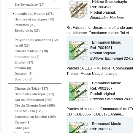
Hélène Goussebayle
Ste Bernadette (14)
Réf: P004980
Produit original:
Liturgie des Heures (378)
Béatitudes Musique
Hymnes et cantiques (48)
Psaumes (96)
R/ : Fais de moi, Jésus, une offrande agr
Bénédicités (37)
ma faiblesse. Transforme-moi en Toi et...
Polyphonies anciennes (12)
Emmanuel Music
Israël (28)
Réf: P004951
Chants d'Afrique (18)
Produit original:
Instrumental (2)
Editions Emmanuel
22-0
English (27)
Italiano (8)
Paroles : A.E.L.F. - Musique : Communau
Thème : Messe Usage : Liturgie...
Deutsch (8)
Spañolo (8)
Emmanuel Music
Réf: P002367
Chants de Taizé (137)
Produit original:
Béatitudes Musique (589)
Editions Emmanuel
20-0
Cté de l'Emmanuel (795)
Cté du Chemin Neuf (288)
Paroles et musique : Communauté de l'Emm
Keur Moussa (126)
CD : CDD0056 | CDD0171 Année...
Jeunesse en Mission (109)
Carmel (1)
Emmanuel Music
Jade (32)
Réf: P002372