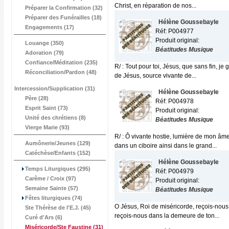
Christ, en réparation de nos...
Préparer la Confirmation (32)
Préparer des Funérailles (18)
Hélène Goussebayle
Engagements (17)
Réf: P004977
Produit original:
Louange (350)
Béatitudes Musique
Adoration (79)
Confiance/Méditation (235)
R/ : Tout pour toi, Jésus, que sans fin, je
Réconciliation/Pardon (48)
de Jésus, source vivante de...
Intercession/Supplication (31)
Hélène Goussebayle
Père (28)
Réf: P004978
Esprit Saint (73)
Produit original:
Unité des chrétiens (8)
Béatitudes Musique
Vierge Marie (93)
R/ : Ô vivante hostie, lumière de mon âme
Aumônerie/Jeunes (129)
dans un ciboire ainsi dans le grand...
Catéchèse/Enfants (152)
Hélène Goussebayle
Temps Liturgiques (295)
Réf: P004979
Carême / Croix (97)
Produit original:
Semaine Sainte (57)
Béatitudes Musique
Fêtes liturgiques (74)
O Jésus, Roi de miséricorde, reçois-nous 
Ste Thérèse de l'E.J. (45)
reçois-nous dans la demeure de ton...
Curé d'Ars (6)
Miséricorde/Ste Faustine
(31)