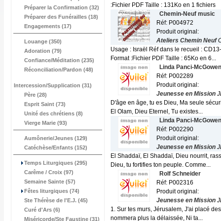
:Fichier PDF Taille : 131Ko en 1 fichiers
Préparer la Confirmation (32)
Chemin-Neuf music
Préparer des Funérailles (18)
Réf: P004972
Engagements (17)
Produit original:
Ateliers Chemin Neuf
C
Louange (350)
Usage : Israël Réf dans le recueil : CD1
Adoration (79)
Format :Fichier PDF Taille : 65Ko en 6...
Confiance/Méditation (235)
Linda Panci-McGowe
Réconciliation/Pardon (48)
Réf: P002289
Produit original:
Intercession/Supplication (31)
Jeunesse en Mission
J
Père (28)
D'âge en âge, tu es Dieu, Ma seule sécur
Esprit Saint (73)
El Olam, Dieu Eternel, Tu existes...
Unité des chrétiens (8)
Linda Panci-McGowe
Vierge Marie (93)
Réf: P002290
Produit original:
Aumônerie/Jeunes (129)
Jeunesse en Mission
J
Catéchèse/Enfants (152)
El Shaddaï, El Shaddaï, Dieu nourrit, rassa
Temps Liturgiques (295)
Dieu, tu fortifies ton peuple. Comme...
Carême / Croix (97)
Rolf Schneider
Semaine Sainte (57)
Réf: P002316
Fêtes liturgiques (74)
Produit original:
Jeunesse en Mission
J
Ste Thérèse de l'E.J. (45)
1. Sur tes murs, Jérusalem, J'ai placé des s
Curé d'Ars (6)
nommera plus la délaissée, Ni ta...
Miséricorde/Ste Faustine (31)