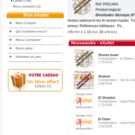
Livres (795)
Réf: P001464
Nous soutenir (1)
Produit original:
Mon eXultet
Béatitudes Musique
BP
Hodou ladonaï ki tov Ki leolam hasdo. Tra
Mon Compte
amour. Références bibliques : Ps...
Qui sommes-nous?
Afficher
1
à
10
(sur
28
articles)
Nous Contacter
Nouveautés - eXultet
Nous aider
Shema Israel
Informer un ami
Compositeur : Sr Marie-L
1.70 EUR
Shalom
Compositeur : Cté du C
2.89 EUR
El Shaddaï
Compositeur : Linda Pa
1.70 EUR
El Olam
Compositeur : Linda Pa
2.69 EUR