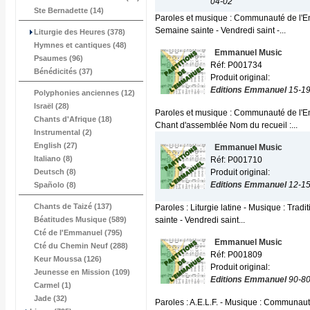
04-02
Ste Bernadette (14)
Paroles et musique : Communauté de l'Emma
Semaine sainte - Vendredi saint -...
Liturgie des Heures (378)
Hymnes et cantiques (48)
Emmanuel Music
Psaumes (96)
Réf: P001734
Bénédicités (37)
Produit original:
Editions Emmanuel
15-1
Polyphonies anciennes (12)
Israël (28)
Paroles et musique : Communauté de l'Emma
Chants d'Afrique (18)
Chant d'assemblée Nom du recueil :...
Instrumental (2)
English (27)
Emmanuel Music
Italiano (8)
Réf: P001710
Deutsch (8)
Produit original:
Editions Emmanuel
12-1
Spañolo (8)
Chants de Taizé (137)
Paroles : Liturgie latine - Musique : Tradi
Béatitudes Musique (589)
sainte - Vendredi saint...
Cté de l'Emmanuel (795)
Emmanuel Music
Cté du Chemin Neuf (288)
Réf: P001809
Keur Moussa (126)
Produit original:
Jeunesse en Mission (109)
Editions Emmanuel
90-8
Carmel (1)
Jade (32)
Paroles : A.E.L.F. - Musique : Communau