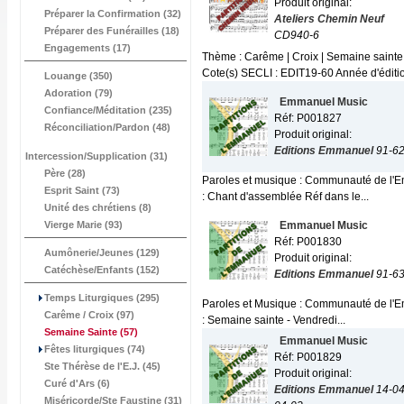
Produit original:
Préparer la Confirmation (32)
Ateliers Chemin Neuf
Préparer des Funérailles (18)
CD940-6
Engagements (17)
Thème : Carême | Croix | Semaine sainte
Cote(s) SECLI : EDIT19-60 Année d'édition
Louange (350)
Adoration (79)
Emmanuel Music
Confiance/Méditation (235)
Réf: P001827
Réconciliation/Pardon (48)
Produit original:
Editions Emmanuel
91-6
Intercession/Supplication (31)
Père (28)
Paroles et musique : Communauté de l'Emma
Esprit Saint (73)
: Chant d'assemblée Réf dans le...
Unité des chrétiens (8)
Vierge Marie (93)
Emmanuel Music
Réf: P001830
Aumônerie/Jeunes (129)
Produit original:
Catéchèse/Enfants (152)
Editions Emmanuel
91-6
Temps Liturgiques (295)
Paroles et Musique : Communauté de l'Emma
Carême / Croix (97)
: Semaine sainte - Vendredi...
Semaine Sainte
(57)
Emmanuel Music
Fêtes liturgiques (74)
Réf: P001829
Ste Thérèse de l'E.J. (45)
Produit original:
Curé d'Ars (6)
Editions Emmanuel
14-04
Miséricorde/Ste Faustine (31)