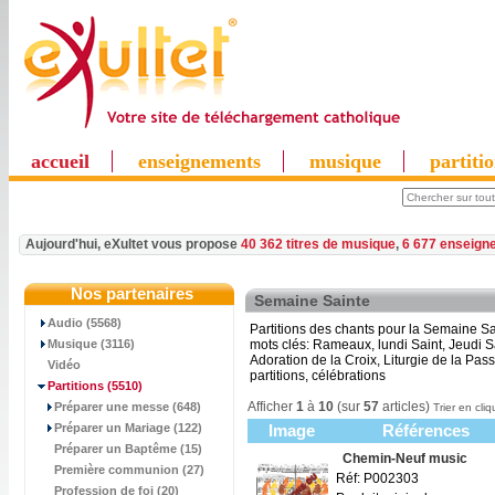
accueil
enseignements
musique
partiti
Aujourd'hui, eXultet vous propose
40 362 titres de musique
,
6 677 enseign
Nos partenaires
Semaine Sainte
Audio (5568)
Partitions des chants pour la Semaine Sa
Musique (3116)
mots clés: Rameaux, lundi Saint, Jeudi 
Adoration de la Croix, Liturgie de la Pas
Vidéo
partitions, célébrations
Partitions
(5510)
Afficher
1
à
10
(sur
57
articles)
Préparer une messe (648)
Trier en cliq
Préparer un Mariage (122)
Image
Références
Préparer un Baptême (15)
Chemin-Neuf music
Première communion (27)
Réf: P002303
Profession de foi (20)