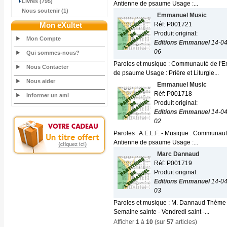
Livres (795)
Antienne de psaume Usage :...
Nous soutenir (1)
Emmanuel Music
Mon eXultet
Réf: P001721
Produit original:
Mon Compte
Editions Emmanuel
14-04
06
Qui sommes-nous?
Paroles et musique : Communauté de l'Em
Nous Contacter
de psaume Usage : Prière et Liturgie...
Nous aider
Emmanuel Music
Réf: P001718
Informer un ami
Produit original:
Editions Emmanuel
14-04
02
Paroles : A.E.L.F. - Musique : Communaut
Antienne de psaume Usage :...
Marc Dannaud
Réf: P001719
Produit original:
Editions Emmanuel
14-04
03
Paroles et musique : M. Dannaud Thème : 
Semaine sainte - Vendredi saint -...
Afficher
1
à
10
(sur
57
articles)