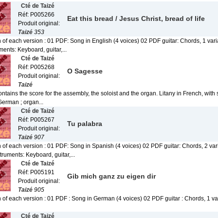
Cté de Taizé
Réf: P005266
Eat this bread / Jesus Christ, bread of life
Produit original:
Taizé
353
 of each version : 01 PDF: Song in English (4 voices) 02 PDF guitar: Chords, 1 vari
ents: Keyboard, guitar,...
Cté de Taizé
Réf: P005268
O Sagesse
Produit original:
Taizé
tains the score for the assembly, the soloist and the organ. Litany in French, with 
German ; organ...
Cté de Taizé
Réf: P005267
Tu palabra
Produit original:
Taizé
907
 of each version : 01 PDF: Song in Spanish (4 voices) 02 PDF guitar: Chords, 2 vari
ruments: Keyboard, guitar,...
Cté de Taizé
Réf: P005191
Gib mich ganz zu eigen dir
Produit original:
Taizé
905
 of each version : 01 PDF : Song in German (4 voices) 02 PDF guitar : Chords, 1 var
Cté de Taizé