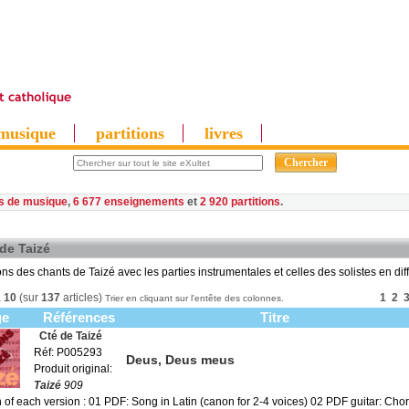
musique
partitions
livres
es de musique
,
6 677 enseignements
et
2 920 partitions
de Taizé
ions des chants de Taizé avec les parties instrumentales et celles des solistes en di
à
10
(sur
137
articles)
1
2
Trier en cliquant sur l'entête des colonnes.
ge
Références
Titre
Cté de Taizé
Réf: P005293
Deus, Deus meus
Produit original:
Taizé
909
 of each version : 01 PDF: Song in Latin (canon for 2-4 voices) 02 PDF guitar: Cho