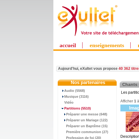
accueil
enseignements
Aujourd'hui, eXultet vous propose
40 362 titr
Nos partenaires
Chants 
Audio (5568)
Les partit
Musique (3116)
Afficher
1
Vidéo
Ima
Partitions
(5510)
Préparer une messe (648)
Préparer un Mariage (122)
Préparer un Baptême (15)
Première communion (27)
Description
Profession de foi (20)