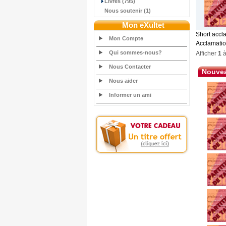
Livres (795)
Nous soutenir (1)
Mon eXultet
Short accla
Mon Compte
Acclamation
Qui sommes-nous?
Afficher
1
Nous Contacter
Nouvea
Nous aider
Informer un ami