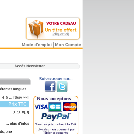
Mode d'emploi
Mon Compte
.
Accès Newsletter
Suivez-nous sur...
fférentes langues
3
4
5
...
[Suiv >>]
Prix TTC
3.48 EUR
... plus d'infos
rds, one