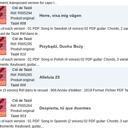
ent, transposed version for capo I...
Cté de Taizé
Réf: P005294
Herre, visa mig vägen
Produit original:
Taizé
908
 of each version : 01 PDF: Song in Swedish (4 voices) 02 PDF guitar: Chords, 2 var
nt de Taizé Réf dans le...
Cté de Taizé
Réf: P005295
Przybądź, Duchu Boży
Produit original:
Taizé
910
 of each version : 01 PDF: Song in Polish (4 voices) 02 PDF guitar: Chords, 3 varia
ents: Keyboard, guitar,...
Cté de Taizé
Réf: P005265
Alleluia 23
Produit original:
Taizé
906
 (3 voices) Réf dans le recueil : 906 Année d'édition : 2019 Format :Fichier PDF Ta
Cté de Taizé
Réf: P005264
Despierta, tú que duermes
Produit original:
Taizé
903
 of each version : 01 PDF: Song in Spanish (2 voices) 02 PDF guitar: Chords, 3 vari
ruments: Keyboard, guitar,...