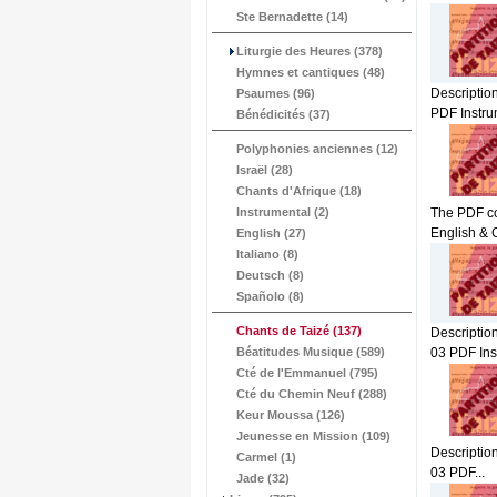
Ste Bernadette (14)
Liturgie des Heures (378)
Hymnes et cantiques (48)
Description
Psaumes (96)
PDF Instrum
Bénédicités (37)
Polyphonies anciennes (12)
Israël (28)
Chants d'Afrique (18)
Instrumental (2)
The PDF con
English & 
English (27)
Italiano (8)
Deutsch (8)
Spañolo (8)
Chants de Taizé
(137)
Description
Béatitudes Musique (589)
03 PDF Inst
Cté de l'Emmanuel (795)
Cté du Chemin Neuf (288)
Keur Moussa (126)
Jeunesse en Mission (109)
Description
Carmel (1)
03 PDF...
Jade (32)