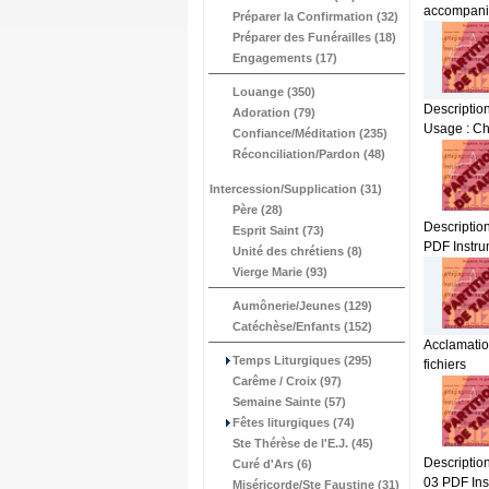
accompanim
Préparer la Confirmation (32)
Préparer des Funérailles (18)
Engagements (17)
Louange (350)
Description
Adoration (79)
Usage : Cha
Confiance/Méditation (235)
Réconciliation/Pardon (48)
Intercession/Supplication (31)
Père (28)
Description
Esprit Saint (73)
PDF Instrum
Unité des chrétiens (8)
Vierge Marie (93)
Aumônerie/Jeunes (129)
Catéchèse/Enfants (152)
Acclamation
Temps Liturgiques (295)
fichiers
Carême / Croix (97)
Semaine Sainte (57)
Fêtes liturgiques (74)
Ste Thérèse de l'E.J. (45)
Description
Curé d'Ars (6)
03 PDF Inst
Miséricorde/Ste Faustine (31)