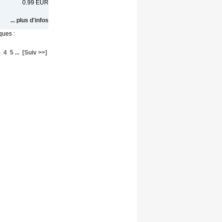
0.99 EUR
... plus d'infos
ques :
3
4
5
...
[Suiv >>]