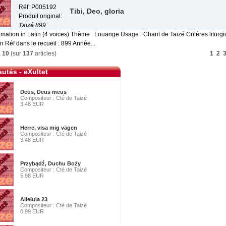
Réf: P005192
Tibi, Deo, gloria
Produit original:
Taizé
899
mation in Latin (4 voices) Thème : Louange Usage : Chant de Taizé Critères liturgi
 Réf dans le recueil : 899 Année...
à
10
(sur
137
articles)
1
2
utés - eXultet
Deus, Deus meus
Compositeur : Cté de Taizé
3.48 EUR
Herre, visa mig vägen
Compositeur : Cté de Taizé
3.48 EUR
Przybądź, Duchu Boży
Compositeur : Cté de Taizé
5.98 EUR
Alleluia 23
Compositeur : Cté de Taizé
0.99 EUR