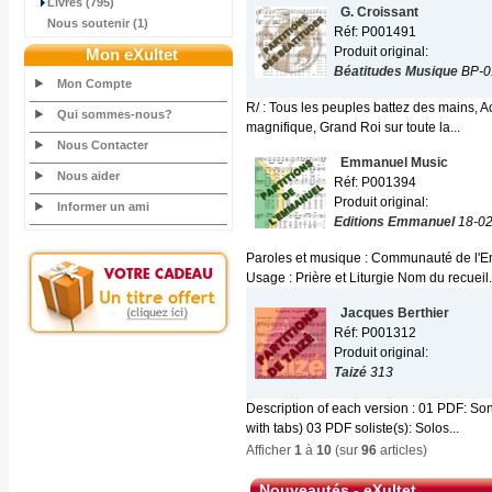
Livres (795)
G. Croissant
Nous soutenir (1)
Réf: P001491
Produit original:
Mon eXultet
Béatitudes Musique
BP-0
Mon Compte
R/ : Tous les peuples battez des mains, Ac
Qui sommes-nous?
magnifique, Grand Roi sur toute la...
Nous Contacter
Emmanuel Music
Nous aider
Réf: P001394
Produit original:
Informer un ami
Editions Emmanuel
18-0
Paroles et musique : Communauté de l'E
Usage : Prière et Liturgie Nom du recueil.
Jacques Berthier
Réf: P001312
Produit original:
Taizé
313
Description of each version : 01 PDF: Son
with tabs) 03 PDF soliste(s): Solos...
Afficher
1
à
10
(sur
96
articles)
Nouveautés - eXultet