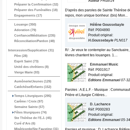
Auteur
PRuth14
Préparer la Confirmation (32)
Préparer des Funérailles (18)
D'après des paroles de Sainte Thérèse de 
repos, mon unique bonheur. (bis) Mon...
Engagements (17)
Louange (350)
Hélène Goussebayle
Réf: P004890
Adoration (79)
Produit original:
Confiance/Méditation (235)
H.Goussebayle
PLN017
Réconciliation/Pardon (48)
R/ : Je veux te contempler au Sanctuaire, 
Intercession/Supplication (31)
lèvres chantent tes louanges. 1....
Père (28)
Esprit Saint (73)
Emmanuel Music
Unité des chrétiens (8)
Réf: P001917
Vierge Marie (93)
Produit original:
Editions Emmanuel
07-32
Aumônerie/Jeunes (129)
Catéchèse/Enfants (152)
Paroles : A.E.L.F. - Musique : Communaut
Prière et Liturgie Critères...
Temps Liturgiques (295)
Carême / Croix (97)
D. Lachance
Semaine Sainte (57)
Réf: P000283
Fêtes liturgiques (74)
Produit original:
Ste Thérèse de l'E.J. (45)
Editions Emmanuel
05-3
Curé d'Ars (6)
Miséricorde/Ste Faustine (31)
Paroles et musique : D. Lachance Référen