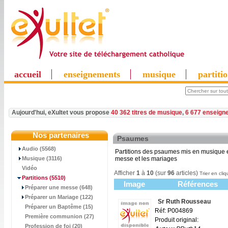
accueil
enseignements
musique
partiti
Aujourd'hui, eXultet vous propose
40 362 titres de musique
,
6 677 enseign
Nos partenaires
Psaumes
Audio (5568)
Partitions des psaumes mis en musique et
Musique (3116)
messe et les mariages
Vidéo
Afficher
1
à
10
(sur
96
articles)
Trier en cliq
Partitions
(5510)
Image
Références
Préparer une messe (648)
Préparer un Mariage (122)
Sr Ruth Rousseau
Préparer un Baptême (15)
Réf: P004869
Première communion (27)
Produit original:
Profession de foi (20)