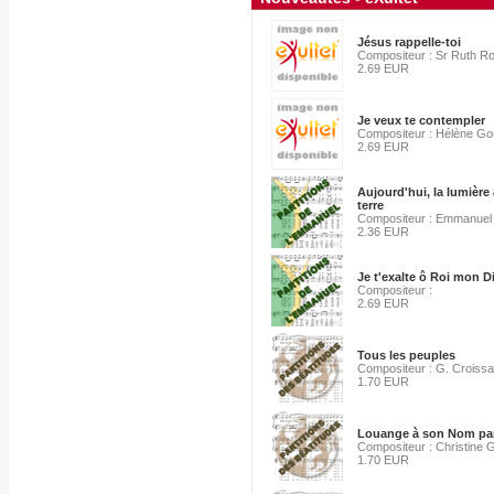
Jésus rappelle-toi
Compositeur : Sr Ruth R
2.69 EUR
Je veux te contempler
Compositeur : Hélène G
2.69 EUR
Aujourd'hui, la lumière a
terre
Compositeur : Emmanuel
2.36 EUR
Je t'exalte ô Roi mon D
Compositeur :
2.69 EUR
Tous les peuples
Compositeur : G. Croissa
1.70 EUR
Louange à son Nom par
Compositeur : Christine 
1.70 EUR