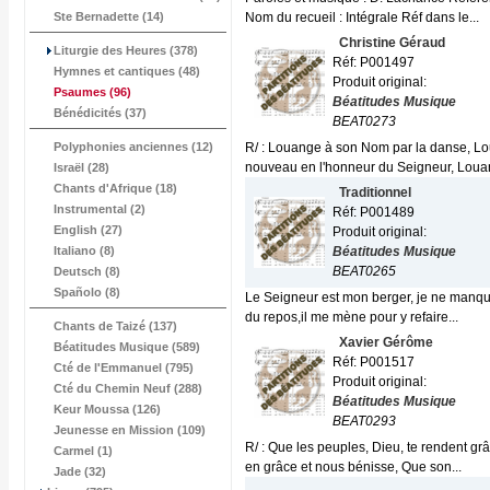
Ste Bernadette (14)
Nom du recueil : Intégrale Réf dans le...
Christine Géraud
Liturgie des Heures (378)
Réf: P001497
Hymnes et cantiques (48)
Produit original:
Psaumes
(96)
Béatitudes Musique
Bénédicités (37)
BEAT0273
Polyphonies anciennes (12)
R/ : Louange à son Nom par la danse, Lo
nouveau en l'honneur du Seigneur, Louan
Israël (28)
Chants d'Afrique (18)
Traditionnel
Instrumental (2)
Réf: P001489
English (27)
Produit original:
Italiano (8)
Béatitudes Musique
BEAT0265
Deutsch (8)
Spañolo (8)
Le Seigneur est mon berger, je ne manque 
du repos,il me mène pour y refaire...
Chants de Taizé (137)
Xavier Gérôme
Béatitudes Musique (589)
Réf: P001517
Cté de l'Emmanuel (795)
Produit original:
Cté du Chemin Neuf (288)
Béatitudes Musique
Keur Moussa (126)
BEAT0293
Jeunesse en Mission (109)
R/ : Que les peuples, Dieu, te rendent gr
Carmel (1)
en grâce et nous bénisse, Que son...
Jade (32)