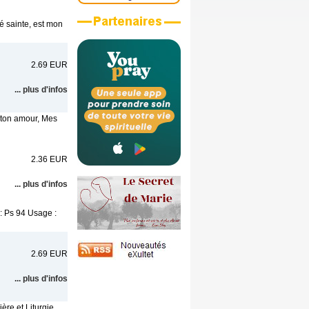
é sainte, est mon
2.69 EUR
... plus d'infos
t ton amour, Mes
2.36 EUR
... plus d'infos
: Ps 94 Usage :
2.69 EUR
... plus d'infos
re et Liturgie