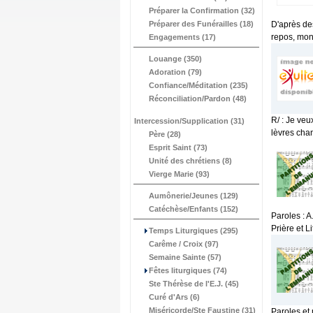
Préparer la Confirmation (32)
Préparer des Funérailles (18)
D'après des
repos, mon
Engagements (17)
Louange (350)
Adoration (79)
Confiance/Méditation (235)
Réconciliation/Pardon (48)
R/ : Je veu
Intercession/Supplication (31)
lèvres chan
Père (28)
Esprit Saint (73)
Unité des chrétiens (8)
Vierge Marie (93)
Aumônerie/Jeunes (129)
Catéchèse/Enfants (152)
Paroles : 
Prière et Li
Temps Liturgiques (295)
Carême / Croix (97)
Semaine Sainte (57)
Fêtes liturgiques (74)
Ste Thérèse de l'E.J. (45)
Curé d'Ars (6)
Miséricorde/Ste Faustine (31)
Paroles et