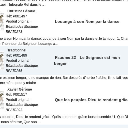
eil : Intégrale Réf dans le...
Christine Géraud
Réf: P001497
Louange à son Nom par la danse
Produit original:
Béatitudes Musique
BEAT0273
ge à son Nom par la danse, Louange à son Nom par la danse et le tambour. 1. Cha
 l'honneur du Seigneur, Louange à...
Traditionnel
Réf: P001489
Psaume 22 - Le Seigneur est mon
Produit original:
berger
Béatitudes Musique
BEAT0265
 est mon berger, je ne manque de rien, Sur des prés d'herbe fraîche, il me fait rep
 me mène pour y refaire...
Xavier Gérôme
Réf: P001517
Que les peuples Dieu te rendent grâc
Produit original:
Béatitudes Musique
BEAT0293
s peuples, Dieu, te rendent grâce; Qu'ils te rendent grâce tous ensemble ! 1. Que 
t nous bénisse, Que son...