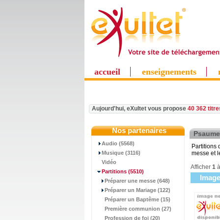
accueil
enseignements
Aujourd'hui, eXultet vous propose
40 362 titr
Nos partenaires
Psaume
Audio (5568)
Partitions
Musique (3116)
messe et 
Vidéo
Afficher
1
Partitions
(5510)
Imag
Préparer une messe (648)
Préparer un Mariage (122)
Préparer un Baptême (15)
Première communion (27)
Profession de foi (20)