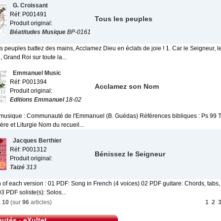
G. Croissant
Réf: P001491
Tous les peuples
Produit original:
Béatitudes Musique
BP-0161
es peuples battez des mains, Acclamez Dieu en éclats de joie ! 1. Car le Seigneur, l
 Grand Roi sur toute la...
Emmanuel Music
Réf: P001394
Acclamez son Nom
Produit original:
Editions Emmanuel
18-02
 musique : Communauté de l'Emmanuel (B. Guédas) Références bibliques : Ps 99
ère et Liturgie Nom du recueil...
Jacques Berthier
Réf: P001312
Bénissez le Seigneur
Produit original:
Taizé
313
 of each version : 01 PDF: Song in French (4 voices) 02 PDF guitare: Chords, tabs,
03 PDF soliste(s): Solos...
à
10
(sur
96
articles)
1
2
utés - eXultet