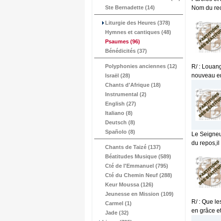
Ste Bernadette (14)
Nom du recu
Liturgie des Heures (378)
Hymnes et cantiques (48)
Psaumes
(96)
Bénédicités (37)
Polyphonies anciennes (12)
R/ : Louan
nouveau en
Israël (28)
Chants d'Afrique (18)
Instrumental (2)
English (27)
Italiano (8)
Deutsch (8)
Spañolo (8)
Le Seigneur
du repos,il
Chants de Taizé (137)
Béatitudes Musique (589)
Cté de l'Emmanuel (795)
Cté du Chemin Neuf (288)
Keur Moussa (126)
Jeunesse en Mission (109)
R/ : Que le
Carmel (1)
en grâce e
Jade (32)