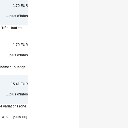
1.70 EUR
... plus d'infos
e Très-Haut est
1.70 EUR
... plus d'infos
 Thème : Louange
15.41 EUR
... plus d'infos
 4 variations (one
3
4
5
...
[Suiv >>]