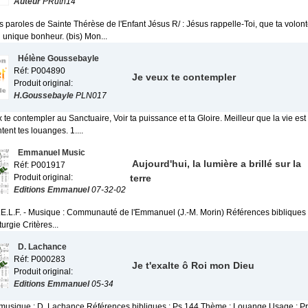
Auteur
PRuth14
 paroles de Sainte Thérèse de l'Enfant Jésus R/ : Jésus rappelle-Toi, que ta volont
 unique bonheur. (bis) Mon...
Hélène Goussebayle
Réf: P004890
Je veux te contempler
Produit original:
H.Goussebayle
PLN017
x te contempler au Sanctuaire, Voir ta puissance et ta Gloire. Meilleur que la vie es
tent tes louanges. 1....
Emmanuel Music
Aujourd'hui, la lumière a brillé sur la
Réf: P001917
Produit original:
terre
Editions Emmanuel
07-32-02
A.E.L.F. - Musique : Communauté de l'Emmanuel (J.-M. Morin) Références bibliques 
turgie Critères...
D. Lachance
Réf: P000283
Je t'exalte ô Roi mon Dieu
Produit original:
Editions Emmanuel
05-34
 musique : D. Lachance Références bibliques : Ps 144 Thème : Louange Usage : Priè