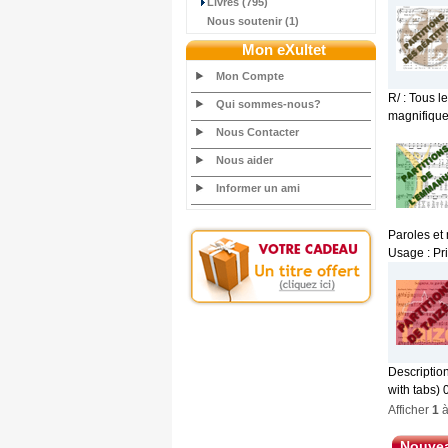
Livres (795)
Nous soutenir (1)
Mon eXultet
Mon Compte
R/ : Tous l
Qui sommes-nous?
magnifique,
Nous Contacter
Nous aider
Informer un ami
Paroles et
Usage : Pri
Description
with tabs) 
Afficher
1
Nouvea