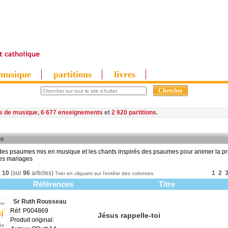
musique
partitions
livres
es de musique
,
6 677 enseignements
et
2 920 partitions
s
 des psaumes mis en musique et les chants inspirés des psaumes pour animer la pri
les mariages
à
10
(sur
96
articles)
1
2
Trier en cliquant sur l'entête des colonnes.
e
Références
Titre
Sr Ruth Rousseau
Réf: P004869
Jésus rappelle-toi
Produit original: