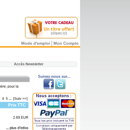
Mode d'emploi
Mon Compte
.
Accès Newsletter
Suivez-nous sur...
ère, pour la
3
4
5
...
[Suiv >>]
Prix TTC
2.69 EUR
... plus d'infos