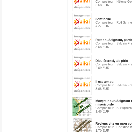
Compositeur : Hélène G
3.68 EUR
Sentinelle
Compositeur : Rolf Schne
4.27 EUR
Pardon, Seigneur, pard
Compositeur : Sylvain F
3.68 EUR
Dieu éternel, aie pitié
Compositeur : Sylvain F
2.69 EUR
Il est temps
Compositeur : Sylvain F
3.68 EUR
Montre-nous Seigneur 
miséricorde
Compositeur : B. Suijkerb
1.46 EUR
Reviens vite en mon co
Compositeur : Christine 
1.70 EUR