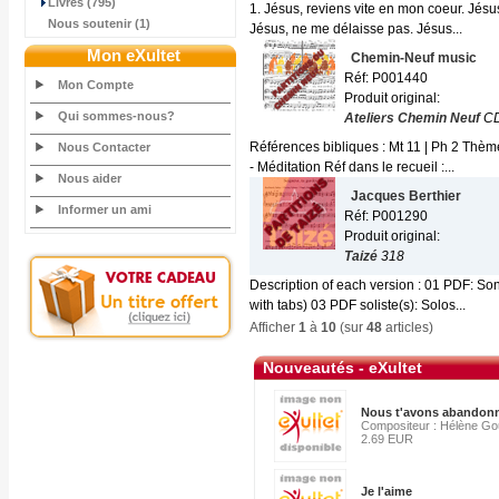
Livres (795)
1. Jésus, reviens vite en mon coeur. Jésu
Nous soutenir (1)
Jésus, ne me délaisse pas. Jésus...
Mon eXultet
Chemin-Neuf music
Réf: P001440
Mon Compte
Produit original:
Qui sommes-nous?
Ateliers Chemin Neuf
CD
Références bibliques : Mt 11 | Ph 2 Thèm
Nous Contacter
- Méditation Réf dans le recueil :...
Nous aider
Jacques Berthier
Informer un ami
Réf: P001290
Produit original:
Taizé
318
Description of each version : 01 PDF: Son
with tabs) 03 PDF soliste(s): Solos...
Afficher
1
à
10
(sur
48
articles)
Nouveautés - eXultet
Nous t'avons abandon
Compositeur : Hélène G
2.69 EUR
Je l'aime