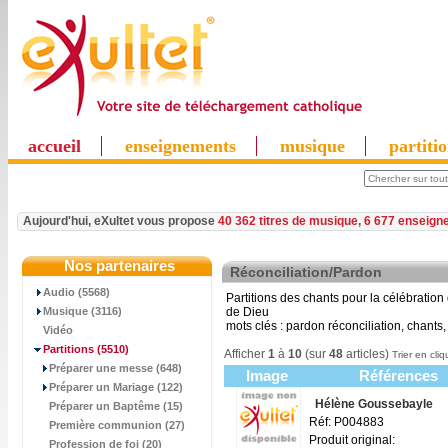
accueil
enseignements
musique
partiti
Aujourd'hui, eXultet vous propose
40 362 titres de musique
,
6 677 enseign
Nos partenaires
Réconciliation/Pardon
Audio (5568)
Partitions des chants pour la célébration
Musique (3116)
de Dieu
mots clés : pardon réconciliation, chants,
Vidéo
Partitions
(5510)
Afficher
1
à
10
(sur
48
articles)
Trier en cliq
Préparer une messe (648)
Image
Références
Préparer un Mariage (122)
Hélène Goussebayle
Préparer un Baptême (15)
Réf: P004883
Première communion (27)
Produit original:
Profession de foi (20)