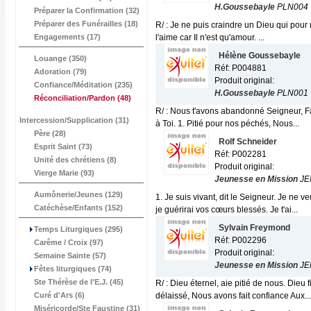
H.Goussebayle
PLN004
Préparer la Confirmation (32)
Préparer des Funérailles (18)
R/ : Je ne puis craindre un Dieu qui pour mo
Engagements (17)
l'aime car Il n'est qu'amour. ...
Hélène Goussebayle
Louange (350)
Réf: P004881
Adoration (79)
Produit original:
Confiance/Méditation (235)
H.Goussebayle
PLN001
Réconciliation/Pardon
(48)
R/ : Nous t'avons abandonné Seigneur, F
Intercession/Supplication (31)
à Toi. 1. Pitié pour nos péchés, Nous...
Père (28)
Rolf Schneider
Esprit Saint (73)
Réf: P002281
Unité des chrétiens (8)
Produit original:
Vierge Marie (93)
Jeunesse en Mission
JE
Aumônerie/Jeunes (129)
1. Je suis vivant, dit le Seigneur. Je n
Catéchèse/Enfants (152)
je guérirai vos cœurs blessés. Je t'ai...
Sylvain Freymond
Temps Liturgiques (295)
Réf: P002296
Carême / Croix (97)
Produit original:
Semaine Sainte (57)
Jeunesse en Mission
JE
Fêtes liturgiques (74)
Ste Thérèse de l'E.J. (45)
R/ : Dieu éternel, aie pitié de nous. Dieu
Curé d'Ars (6)
délaissé, Nous avons fait confiance Aux...
Miséricorde/Ste Faustine (31)