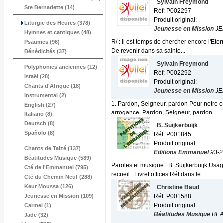
Sylvain Freymond
Ste Bernadette (14)
Réf: P002297
Produit original:
Liturgie des Heures (378)
Jeunesse en Mission
JE
Hymnes et cantiques (48)
R/ : Il est temps de chercher encore l'Eter
Psaumes (96)
De revenir dans sa sainte...
Bénédicités (37)
Sylvain Freymond
Polyphonies anciennes (12)
Réf: P002292
Israël (28)
Produit original:
Chants d'Afrique (18)
Jeunesse en Mission
JE
Instrumental (2)
1. Pardon, Seigneur, pardon Pour notre or
English (27)
arrogance. Pardon, Seigneur, pardon...
Italiano (8)
Deutsch (8)
B. Suijkerbuijk
Spañolo (8)
Réf: P001845
Produit original:
Chants de Taizé (137)
Editions Emmanuel
93-2
Béatitudes Musique (589)
Paroles et musique : B. Suijkerbuijk Usag
Cté de l'Emmanuel (795)
recueil : Livret offices Réf dans le...
Cté du Chemin Neuf (288)
Keur Moussa (126)
Christine Baud
Jeunesse en Mission (109)
Réf: P001588
Produit original:
Carmel (1)
Béatitudes Musique
BEA
Jade (32)