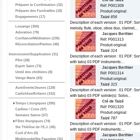
Cté de Taizé
Préparer la Confirmation (32)
Réf: P001309
Préparer des Funérailles (18)
Produit original:
Engagements (17)
Taizé
856
Description of each version : 01 PDF: So
Louange (350)
melody, flute, oboe, oboe duo, clarinet,...
Adoration (79)
Jacques Berthier
Confiance/Méditation (235)
Réf: P001313
Réconciliation/Pardon (48)
Produit original:
Taizé
314
Intercession/Supplication (31)
Description of each version : 01 PDF: Son
Père (28)
with tabs) 03 PDF instruments:...
Esprit Saint (73)
Jacques Berthier
Unité des chrétiens (8)
Réf: P001314
Vierge Marie (93)
Produit original:
Taizé
315
Aumônerie/Jeunes (129)
Description of each version : 01 PDF: Son
Catéchèse/Enfants (152)
with tabs) 03 PDF soliste(s): Solos...
Cté de Taizé
Temps Liturgiques (295)
Réf: P001320
Carême / Croix (97)
Produit original:
Semaine Sainte (57)
Taizé
787
Fêtes liturgiques (74)
Description of each version : 01 PDF: Son
Ste Thérèse de l'E.J. (45)
with tabs) 03 PDF instruments:...
Curé d'Ars (6)
Jacques Berthier
Miséricorde/Ste Faustine (31)