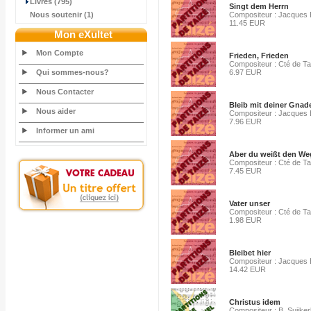
Livres (795)
Singt dem Herrn
Nous soutenir (1)
Compositeur : Jacques 
11.45 EUR
Mon eXultet
Mon Compte
Frieden, Frieden
Compositeur : Cté de Ta
Qui sommes-nous?
6.97 EUR
Nous Contacter
Bleib mit deiner Gnad
Nous aider
Compositeur : Jacques 
7.96 EUR
Informer un ami
Aber du weißt den We
Compositeur : Cté de Ta
7.45 EUR
Vater unser
Compositeur : Cté de Ta
1.98 EUR
Bleibet hier
Compositeur : Jacques 
14.42 EUR
Christus idem
Compositeur : B. Suijker