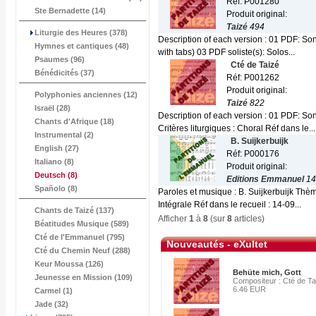
Réf: P001280
Ste Bernadette (14)
Produit original:
Taizé
494
Liturgie des Heures (378)
Description of each version : 01 PDF: Son
Hymnes et cantiques (48)
with tabs) 03 PDF soliste(s): Solos...
Psaumes (96)
Cté de Taizé
Bénédicités (37)
Réf: P001262
Produit original:
Polyphonies anciennes (12)
Taizé
822
Israël (28)
Description of each version : 01 PDF: So
Chants d'Afrique (18)
Critères liturgiques : Choral Réf dans le...
Instrumental (2)
B. Suijkerbuijk
English (27)
Réf: P000176
Italiano (8)
Produit original:
Deutsch
(8)
Editions Emmanuel
14
Spañolo (8)
Paroles et musique : B. Suijkerbuijk Thèm
Intégrale Réf dans le recueil : 14-09...
Chants de Taizé (137)
Afficher
1
à
8
(sur
8
articles)
Béatitudes Musique (589)
Cté de l'Emmanuel (795)
Nouveautés - eXultet
Cté du Chemin Neuf (288)
Keur Moussa (126)
Behüte mich, Gott
Jeunesse en Mission (109)
Compositeur : Cté de Ta
6.46 EUR
Carmel (1)
Jade (32)