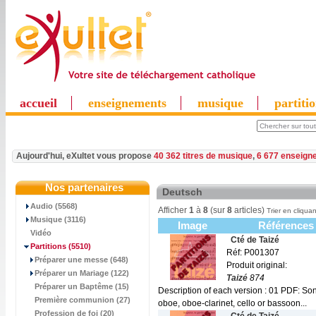
accueil
enseignements
musique
partiti
Aujourd'hui, eXultet vous propose
40 362 titres de musique
,
6 677 enseign
Nos partenaires
Deutsch
Audio (5568)
Afficher
1
à
8
(sur
8
articles)
Trier en cliquan
Musique (3116)
Image
Références
Vidéo
Cté de Taizé
Partitions
(5510)
Réf: P001307
Préparer une messe (648)
Produit original:
Préparer un Mariage (122)
Taizé
874
Préparer un Baptême (15)
Description of each version : 01 PDF: Son
Première communion (27)
oboe, oboe-clarinet, cello or bassoon...
Profession de foi (20)