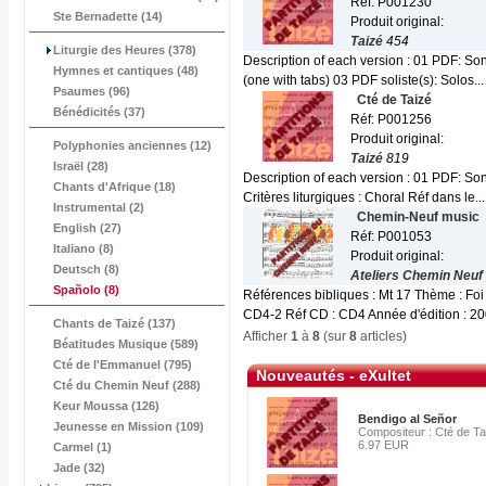
Réf: P001230
Ste Bernadette (14)
Produit original:
Taizé
454
Liturgie des Heures (378)
Description of each version : 01 PDF: Son
Hymnes et cantiques (48)
(one with tabs) 03 PDF soliste(s): Solos...
Psaumes (96)
Cté de Taizé
Bénédicités (37)
Réf: P001256
Produit original:
Polyphonies anciennes (12)
Taizé
819
Israël (28)
Description of each version : 01 PDF: So
Chants d'Afrique (18)
Critères liturgiques : Choral Réf dans le...
Instrumental (2)
Chemin-Neuf music
English (27)
Réf: P001053
Italiano (8)
Produit original:
Deutsch (8)
Ateliers Chemin Neuf
Spañolo
(8)
Références bibliques : Mt 17 Thème : Foi
CD4-2 Réf CD : CD4 Année d'édition : 200
Chants de Taizé (137)
Afficher
1
à
8
(sur
8
articles)
Béatitudes Musique (589)
Cté de l'Emmanuel (795)
Nouveautés - eXultet
Cté du Chemin Neuf (288)
Keur Moussa (126)
Bendigo al Señor
Jeunesse en Mission (109)
Compositeur : Cté de Ta
6.97 EUR
Carmel (1)
Jade (32)