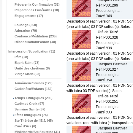
Jacques Berthier
Préparer la Confirmation (32)
Réf: P001299
Préparer des Funérailles (18)
Produit original:
Engagements (17)
Taizé
340
Description of each version : 01 PDF: Son
Louange (350)
(one with tabs) 03 PDF soliste(s): Solos...
Adoration (79)
Cté de Taizé
Confiance/Méditation (235)
Réf: P001328
Réconciliation/Pardon (48)
Produit original:
Taizé
830
Intercession/Supplication (31)
Description of each version : 01 PDF: Son
Père (28)
(one with tabs) 03 PDF soliste(s): Solos...
Esprit Saint (73)
Jacques Berthier
Unité des chrétiens (8)
Réf: P001327
Vierge Marie (93)
Produit original:
Taizé
354
Aumônerie/Jeunes (129)
Description of each version : 01 PDF: Son
Catéchèse/Enfants (152)
with tabs) 03 PDF soliste(s): Solos...
Cté de Taizé
Temps Liturgiques (295)
Réf: P001251
Carême / Croix (97)
Produit original:
Semaine Sainte (57)
Taizé
833
Fêtes liturgiques (74)
Description of each version : 01 PDF: So
Ste Thérèse de l'E.J. (45)
variations (one with tabs) (+ transposition f
Curé d'Ars (6)
Jacques Berthier
Miséricorde/Ste Faustine (31)