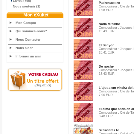
Livres (795)
Padrenuestro
Nous soutenir (1)
Compositeur : Cté de Ta
1.98 EUR
Mon eXultet
Mon Compte
Nada te turbe
Compositeur : Jacques 
Qui sommes-nous?
13.43 EUR
Nous Contacter
El Senyor
Nous aider
Compositeur : Jacques 
15.41 EUR
Informer un ami
De noche
Compositeur : Jacques 
13.43 EUR
L'ajuda em vindrà del
Compositeur : Cté de Ta
7.96 EUR
El alma que anda en 
Compositeur : Cté de Ta
8.48 EUR
Si tuvieras fe
Compositeur : Cté du C