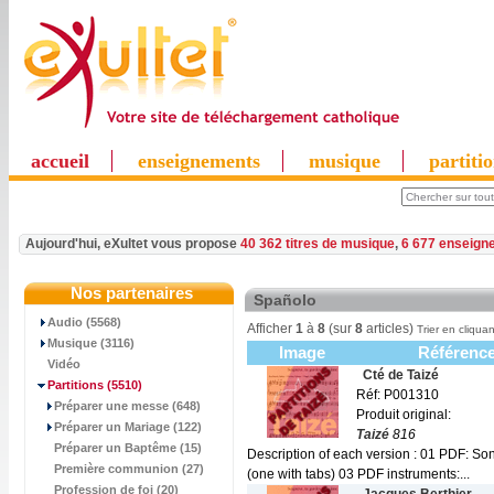
accueil
enseignements
musique
partiti
Aujourd'hui, eXultet vous propose
40 362 titres de musique
,
6 677 enseign
Nos partenaires
Spañolo
Audio (5568)
Afficher
1
à
8
(sur
8
articles)
Trier en cliquan
Musique (3116)
Image
Référenc
Vidéo
Cté de Taizé
Partitions
(5510)
Réf: P001310
Préparer une messe (648)
Produit original:
Préparer un Mariage (122)
Taizé
816
Préparer un Baptême (15)
Description of each version : 01 PDF: Son
Première communion (27)
(one with tabs) 03 PDF instruments:...
Profession de foi (20)