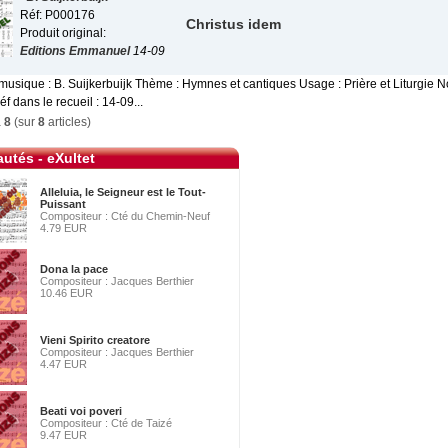
Réf: P000176
Christus idem
Produit original:
Editions Emmanuel
14-09
musique : B. Suijkerbuijk Thème : Hymnes et cantiques Usage : Prière et Liturgie N
éf dans le recueil : 14-09...
à
8
(sur
8
articles)
utés - eXultet
Alleluia, le Seigneur est le Tout-
Puissant
Compositeur : Cté du Chemin-Neuf
4.79 EUR
Dona la pace
Compositeur : Jacques Berthier
10.46 EUR
Vieni Spirito creatore
Compositeur : Jacques Berthier
4.47 EUR
Beati voi poveri
Compositeur : Cté de Taizé
9.47 EUR