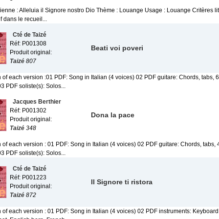
lienne : Alleluia il Signore nostro Dio Thème : Louange Usage : Louange Critères lit
f dans le recueil...
Cté de Taizé
Réf: P001308
Beati voi poveri
Produit original:
Taizé
807
 of each version :01 PDF: Song in Italian (4 voices) 02 PDF guitare: Chords, tabs, 6
03 PDF soliste(s): Solos...
Jacques Berthier
Réf: P001302
Dona la pace
Produit original:
Taizé
348
 of each version : 01 PDF: Song in Italian (4 voices) 02 PDF guitare: Chords, tabs, 
03 PDF soliste(s): Solos...
Cté de Taizé
Réf: P001223
Il Signore ti ristora
Produit original:
Taizé
872
 of each version : 01 PDF: Song in Italian (4 voices) 02 PDF instruments: Keyboard, g