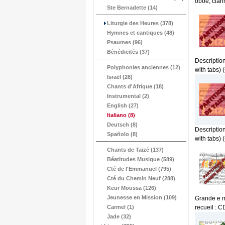
oboe, clari
Ste Bernadette (14)
Liturgie des Heures (378)
Hymnes et cantiques (48)
Psaumes (96)
Bénédicités (37)
Description
Polyphonies anciennes (12)
with tabs) (
Israël (28)
Chants d'Afrique (18)
Instrumental (2)
English (27)
Italiano
(8)
Deutsch (8)
Description
Spañolo (8)
with tabs) (
Chants de Taizé (137)
Béatitudes Musique (589)
Cté de l'Emmanuel (795)
Cté du Chemin Neuf (288)
Keur Moussa (126)
Jeunesse en Mission (109)
Grande e m
Carmel (1)
recueil : 
Jade (32)