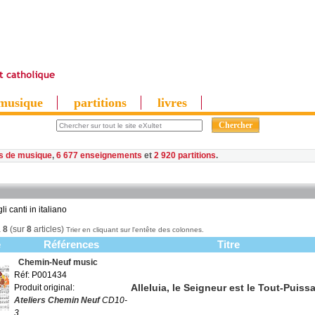
musique
partitions
livres
es de musique
,
6 677 enseignements
et
2 920 partitions
li canti in italiano
à
8
(sur
8
articles)
Trier en cliquant sur l'entête des colonnes.
e
Références
Titre
Chemin-Neuf music
Réf: P001434
Alleluia, le Seigneur est le Tout-Puiss
Produit original:
Ateliers Chemin Neuf
CD10-
3