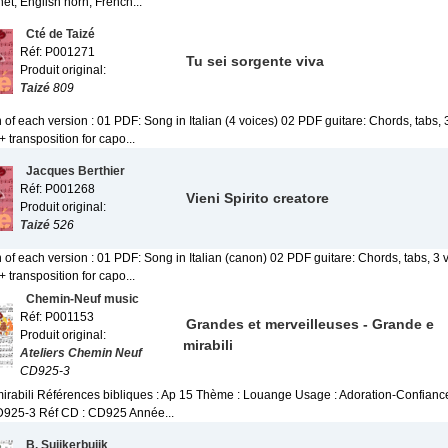
net, English horn, French...
Cté de Taizé
Réf: P001271
Tu sei sorgente viva
Produit original:
Taizé
809
 of each version : 01 PDF: Song in Italian (4 voices) 02 PDF guitare: Chords, tabs, 
+ transposition for capo...
Jacques Berthier
Réf: P001268
Vieni Spirito creatore
Produit original:
Taizé
526
 of each version : 01 PDF: Song in Italian (canon) 02 PDF guitare: Chords, tabs, 3 
+ transposition for capo...
Chemin-Neuf music
Réf: P001153
Grandes et merveilleuses - Grande e
Produit original:
mirabili
Ateliers Chemin Neuf
CD925-3
irabili Références bibliques : Ap 15 Thème : Louange Usage : Adoration-Confianc
CD925-3 Réf CD : CD925 Année...
B. Suijkerbuijk