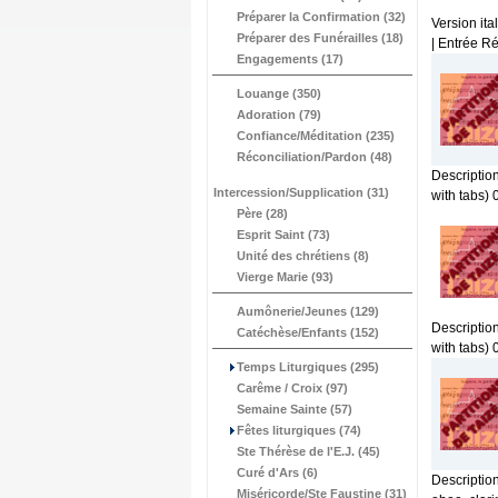
Préparer la Confirmation (32)
Version ita
Préparer des Funérailles (18)
| Entrée Ré
Engagements (17)
Louange (350)
Adoration (79)
Confiance/Méditation (235)
Réconciliation/Pardon (48)
Description
Intercession/Supplication (31)
with tabs) 
Père (28)
Esprit Saint (73)
Unité des chrétiens (8)
Vierge Marie (93)
Aumônerie/Jeunes (129)
Description
Catéchèse/Enfants (152)
with tabs) 
Temps Liturgiques (295)
Carême / Croix (97)
Semaine Sainte (57)
Fêtes liturgiques (74)
Ste Thérèse de l'E.J. (45)
Curé d'Ars (6)
Description
Miséricorde/Ste Faustine (31)