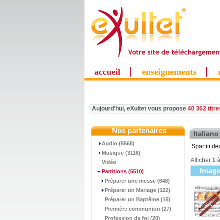
accueil
enseignements
Aujourd'hui, eXultet vous propose
40 362 titr
Nos partenaires
Italiano
Audio (5568)
Spartiti deg
Musique (3116)
Afficher
1
Vidéo
Imag
Partitions
(5510)
Préparer une messe (648)
Préparer un Mariage (122)
Préparer un Baptême (15)
Première communion (27)
Profession de foi (20)