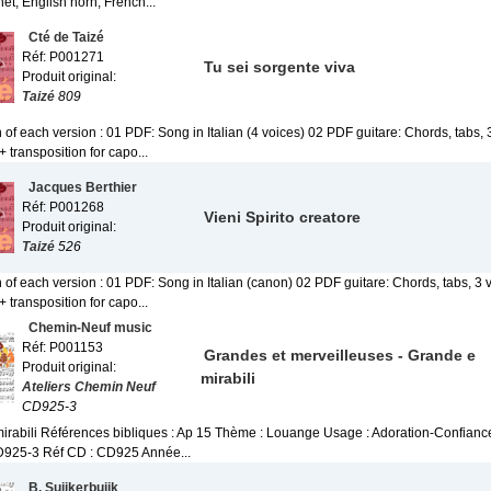
net, English horn, French...
Cté de Taizé
Réf: P001271
Tu sei sorgente viva
Produit original:
Taizé
809
 of each version : 01 PDF: Song in Italian (4 voices) 02 PDF guitare: Chords, tabs, 
+ transposition for capo...
Jacques Berthier
Réf: P001268
Vieni Spirito creatore
Produit original:
Taizé
526
 of each version : 01 PDF: Song in Italian (canon) 02 PDF guitare: Chords, tabs, 3 
+ transposition for capo...
Chemin-Neuf music
Réf: P001153
Grandes et merveilleuses - Grande e
Produit original:
mirabili
Ateliers Chemin Neuf
CD925-3
irabili Références bibliques : Ap 15 Thème : Louange Usage : Adoration-Confianc
CD925-3 Réf CD : CD925 Année...
B. Suijkerbuijk