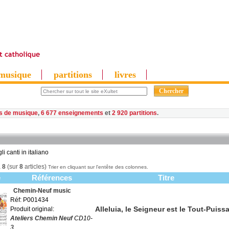
musique
partitions
livres
es de musique
,
6 677 enseignements
et
2 920 partitions
li canti in italiano
à
8
(sur
8
articles)
Trier en cliquant sur l'entête des colonnes.
e
Références
Titre
Chemin-Neuf music
Réf: P001434
Alleluia, le Seigneur est le Tout-Puiss
Produit original:
Ateliers Chemin Neuf
CD10-
3