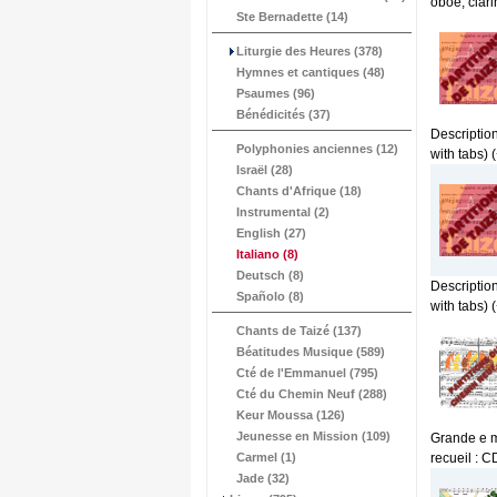
oboe, clari
Ste Bernadette (14)
Liturgie des Heures (378)
Hymnes et cantiques (48)
Psaumes (96)
Bénédicités (37)
Description
Polyphonies anciennes (12)
with tabs) (
Israël (28)
Chants d'Afrique (18)
Instrumental (2)
English (27)
Italiano
(8)
Deutsch (8)
Description
Spañolo (8)
with tabs) (
Chants de Taizé (137)
Béatitudes Musique (589)
Cté de l'Emmanuel (795)
Cté du Chemin Neuf (288)
Keur Moussa (126)
Jeunesse en Mission (109)
Grande e m
Carmel (1)
recueil : 
Jade (32)