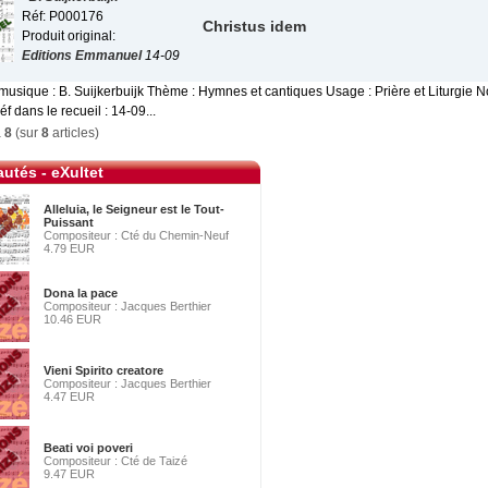
Réf: P000176
Christus idem
Produit original:
Editions Emmanuel
14-09
musique : B. Suijkerbuijk Thème : Hymnes et cantiques Usage : Prière et Liturgie N
éf dans le recueil : 14-09...
à
8
(sur
8
articles)
utés - eXultet
Alleluia, le Seigneur est le Tout-
Puissant
Compositeur : Cté du Chemin-Neuf
4.79 EUR
Dona la pace
Compositeur : Jacques Berthier
10.46 EUR
Vieni Spirito creatore
Compositeur : Jacques Berthier
4.47 EUR
Beati voi poveri
Compositeur : Cté de Taizé
9.47 EUR