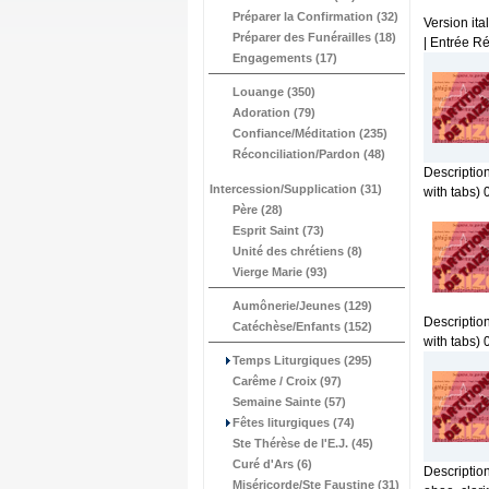
Préparer la Confirmation (32)
Version ita
Préparer des Funérailles (18)
| Entrée Ré
Engagements (17)
Louange (350)
Adoration (79)
Confiance/Méditation (235)
Réconciliation/Pardon (48)
Description
Intercession/Supplication (31)
with tabs) 
Père (28)
Esprit Saint (73)
Unité des chrétiens (8)
Vierge Marie (93)
Aumônerie/Jeunes (129)
Description
Catéchèse/Enfants (152)
with tabs) 
Temps Liturgiques (295)
Carême / Croix (97)
Semaine Sainte (57)
Fêtes liturgiques (74)
Ste Thérèse de l'E.J. (45)
Curé d'Ars (6)
Description
Miséricorde/Ste Faustine (31)