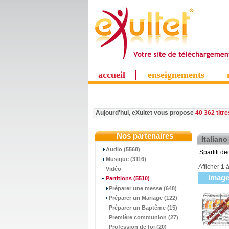
accueil
enseignements
Aujourd'hui, eXultet vous propose
40 362 titr
Nos partenaires
Italiano
Audio (5568)
Spartiti deg
Musique (3116)
Afficher
1
Vidéo
Imag
Partitions
(5510)
Préparer une messe (648)
Préparer un Mariage (122)
Préparer un Baptême (15)
Première communion (27)
Profession de foi (20)