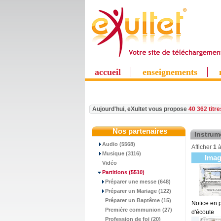
accueil
enseignements
Aujourd'hui, eXultet vous propose
40 362 titr
Nos partenaires
Instrum
Audio (5568)
Afficher
1
Musique (3116)
Ima
Vidéo
Partitions
(5510)
Préparer une messe (648)
Préparer un Mariage (122)
Préparer un Baptême (15)
Notice en 
Première communion (27)
d'écoute
Profession de foi (20)