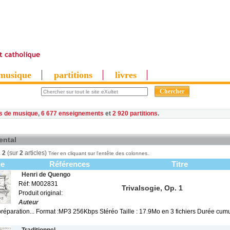
musique
partitions
livres
es de musique
,
6 677 enseignements
et
2 920 partitions
ental
à
2
(sur
2
articles)
Trier en cliquant sur l'entête des colonnes.
ge
Références
Titre
Henri de Quengo
Réf: M002831
Trivalsogie, Op. 1
Produit original:
Auteur
préparation... Format :MP3 256Kbps Stéréo Taille : 17.9Mo en 3 fichiers Durée cum