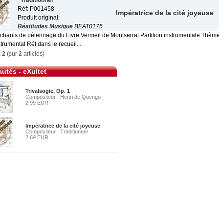
Traditionnel
Réf: P001458
Impératrice de la cité joyeuse
Produit original:
Béatitudes Musique
BEAT0175
 chants de pèlerinage du Livre Vermeil de Montserrat Partition instrumentale Thème
trumental Réf dans le recueil...
à
2
(sur
2
articles)
utés - eXultet
Trivalsogie, Op. 1
Compositeur : Henri de Quengo
2.99 EUR
Impératrice de la cité joyeuse
Compositeur : Traditionnel
2.69 EUR