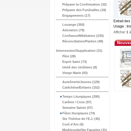
Préparer la Confirmation (32)
Préparer des Funérailles (18)
Engagements (17)
Extrait des
Louange (350)
Usage : Ins
Adoration (79)
Afficher
1
Confiance/Méditation (235)
Réconciliation/Pardon (48)
Nouvea
Intercession/Supplication (31)
Père (28)
Esprit Saint (73)
Unité des chrétiens (8)
Vierge Marie (93)
Aumônerie/Jeunes (129)
Catéchèse/Enfants (152)
Temps Liturgiques (295)
Carême / Croix (97)
Semaine Sainte (57)
Fêtes liturgiques (74)
Ste Thérèse de l'E.J. (45)
Curé d'Ars (6)
Miséricorde/Ste Faustine (31)