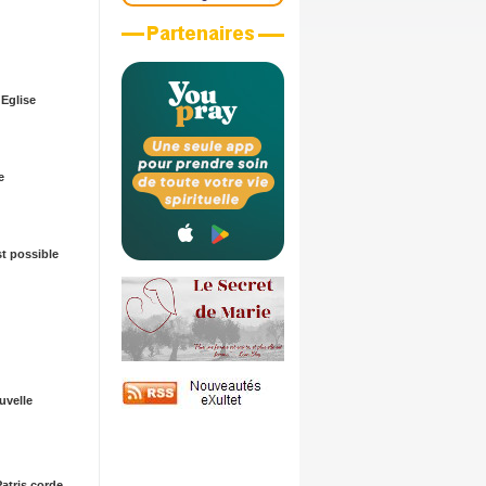
Eglise
e
st possible
velle
 Patris corde