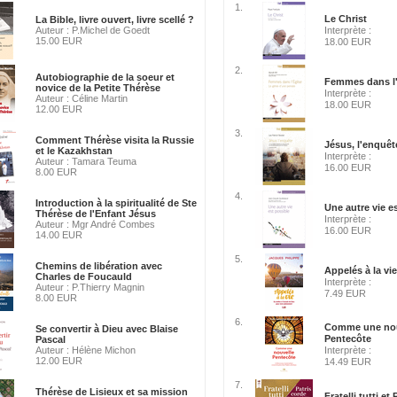
1.
Le Christ
La Bible, livre ouvert, livre scellé ?
Auteur : P.Michel de Goedt
Interprète :
15.00 EUR
18.00 EUR
2.
Autobiographie de la soeur et
Femmes dans l'
novice de la Petite Thérèse
Interprète :
Auteur : Céline Martin
18.00 EUR
12.00 EUR
3.
Comment Thérèse visita la Russie
Jésus, l'enquêt
et le Kazakhstan
Interprète :
Auteur : Tamara Teuma
16.00 EUR
8.00 EUR
4.
Introduction à la spiritualité de Ste
Une autre vie e
Thérèse de l'Enfant Jésus
Interprète :
Auteur : Mgr André Combes
16.00 EUR
14.00 EUR
5.
Chemins de libération avec
Appelés à la vie
Charles de Foucauld
Interprète :
Auteur : P.Thierry Magnin
7.49 EUR
8.00 EUR
6.
Comme une nou
Se convertir à Dieu avec Blaise
Pentecôte
Pascal
Auteur : Hélène Michon
Interprète :
12.00 EUR
14.49 EUR
7.
Thérèse de Lisieux et sa mission
Fratelli tutti et