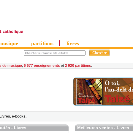
musique
partitions
livres
es de musique
,
6 677 enseignements
et
2 920 partitions
Livres,
e-books.
utés - Livres
Meilleures ventes - Livres