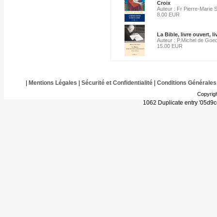
Croix
Auteur : Fr Pierre-Marie 
8.00 EUR
La Bible, livre ouvert, li
Auteur : P.Michel de Goe
15.00 EUR
|
Mentions Légales
|
Sécurité et Confidentialité
|
Conditions Générales
Copyrig
1062 Duplicate entry '05d