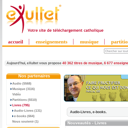
accueil
enseignements
musique
partiti
Aujourd'hui, eXultet vous propose
40 362 titres de musique
,
6 677 enseign
Nos partenaires
Audio (5568)
Musique (3116)
Vidéo
Partitions (5510)
Livres
(795)
Audio-Livres (131)
Audio-Livres,
e-books.
e-books (664)
Nous soutenir (1)
Nouveautés - Livres