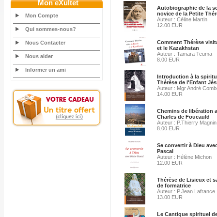
Mon eXultet
Autobiographie de la s
novice de la Petite Thé
Mon Compte
Auteur : Céline Martin
12.00 EUR
Qui sommes-nous?
Comment Thérèse visita
Nous Contacter
et le Kazakhstan
Auteur : Tamara Teuma
Nous aider
8.00 EUR
Informer un ami
Introduction à la spiritu
Thérèse de l'Enfant Jé
Auteur : Mgr André Com
14.00 EUR
Chemins de libération 
Charles de Foucauld
Auteur : P.Thierry Magnin
8.00 EUR
Se convertir à Dieu ave
Pascal
Auteur : Hélène Michon
12.00 EUR
Thérèse de Lisieux et s
de formatrice
Auteur : P.Jean Lafrance
13.00 EUR
Le Cantique spirituel d