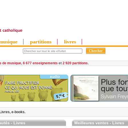
musique
partitions
livres
es de musique
,
6 677 enseignements
et
2 920 partitions
Livres,
e-books.
utés - Livres
Meilleures ventes - Livres