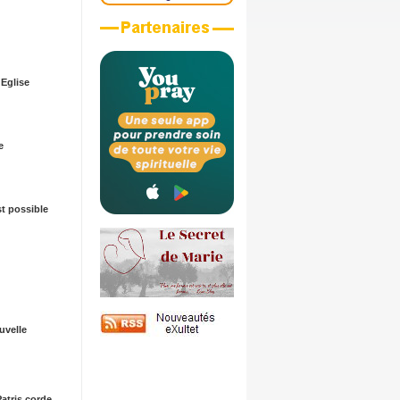
Eglise
e
st possible
velle
 Patris corde