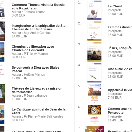
1.
Comment Thérèse visita la Russie
Le Christ
et le Kazakhstan
Interprète :
Auteur : Tamara Teuma
18.00 EUR
8.00 EUR
2.
Introduction à la spiritualité de Ste
Femmes dans l'
Thérèse de l'Enfant Jésus
Interprète :
Auteur : Mgr André Combes
18.00 EUR
14.00 EUR
3.
Chemins de libération avec
Jésus, l'enquêt
Charles de Foucauld
Interprète :
Auteur : P.Thierry Magnin
16.00 EUR
8.00 EUR
4.
Se convertir à Dieu avec Blaise
Une autre vie e
Pascal
Interprète :
Auteur : Hélène Michon
16.00 EUR
12.00 EUR
5.
Thérèse de Lisieux et sa mission
Appelés à la vie
de formatrice
Interprète :
Auteur : P.Jean Lafrance
7.49 EUR
13.00 EUR
6.
Comme une nou
Le Cantique spirituel de Jean de la
Pentecôte
Croix
Auteur : Fr Pierre-Marie Salingardes
Interprète :
8.00 EUR
14.49 EUR
7.
Fratelli tutti et