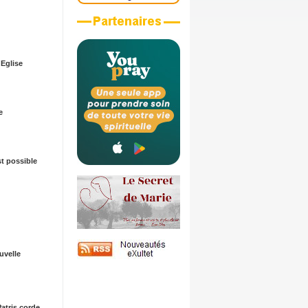
Eglise
e
st possible
velle
 Patris corde