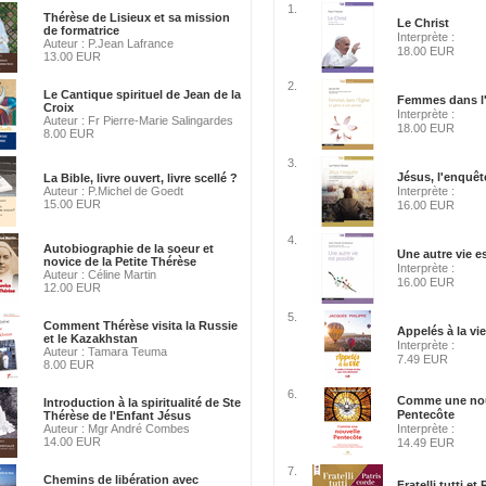
1.
Thérèse de Lisieux et sa mission
Le Christ
de formatrice
Interprète :
Auteur : P.Jean Lafrance
18.00 EUR
13.00 EUR
2.
Le Cantique spirituel de Jean de la
Femmes dans l'
Croix
Interprète :
Auteur : Fr Pierre-Marie Salingardes
18.00 EUR
8.00 EUR
3.
Jésus, l'enquêt
La Bible, livre ouvert, livre scellé ?
Auteur : P.Michel de Goedt
Interprète :
15.00 EUR
16.00 EUR
4.
Autobiographie de la soeur et
Une autre vie e
novice de la Petite Thérèse
Interprète :
Auteur : Céline Martin
16.00 EUR
12.00 EUR
5.
Comment Thérèse visita la Russie
Appelés à la vie
et le Kazakhstan
Interprète :
Auteur : Tamara Teuma
7.49 EUR
8.00 EUR
6.
Comme une nou
Introduction à la spiritualité de Ste
Pentecôte
Thérèse de l'Enfant Jésus
Auteur : Mgr André Combes
Interprète :
14.00 EUR
14.49 EUR
7.
Chemins de libération avec
Fratelli tutti et