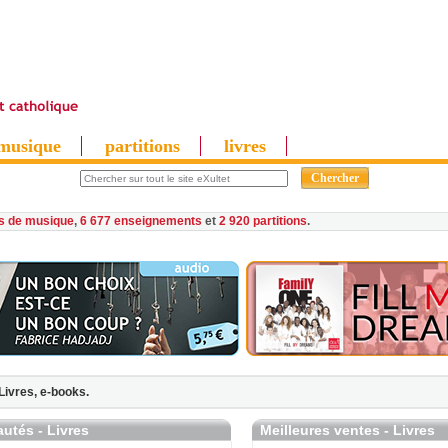
musique
partitions
livres
es de musique
,
6 677 enseignements
et
2 920 partitions
Livres,
e-books.
utés - Livres
Meilleures ventes - Livres