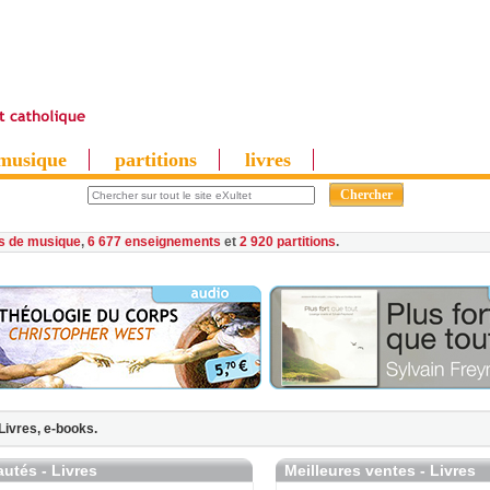
musique
partitions
livres
es de musique
,
6 677 enseignements
et
2 920 partitions
Livres,
e-books.
utés - Livres
Meilleures ventes - Livres