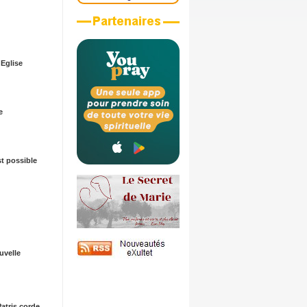
Eglise
e
st possible
velle
 Patris corde