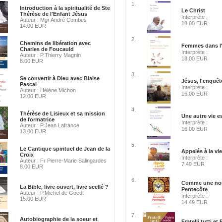
1.
Introduction à la spiritualité de Ste
Le Christ
Thérèse de l'Enfant Jésus
Interprète :
Auteur : Mgr André Combes
18.00 EUR
14.00 EUR
2.
Chemins de libération avec
Femmes dans l'
Charles de Foucauld
Interprète :
Auteur : P.Thierry Magnin
18.00 EUR
8.00 EUR
3.
Se convertir à Dieu avec Blaise
Jésus, l'enquêt
Pascal
Interprète :
Auteur : Hélène Michon
16.00 EUR
12.00 EUR
4.
Thérèse de Lisieux et sa mission
Une autre vie e
de formatrice
Interprète :
Auteur : P.Jean Lafrance
16.00 EUR
13.00 EUR
5.
Le Cantique spirituel de Jean de la
Appelés à la vie
Croix
Interprète :
Auteur : Fr Pierre-Marie Salingardes
7.49 EUR
8.00 EUR
6.
Comme une nou
La Bible, livre ouvert, livre scellé ?
Pentecôte
Auteur : P.Michel de Goedt
Interprète :
15.00 EUR
14.49 EUR
7.
Autobiographie de la soeur et
Fratelli tutti et