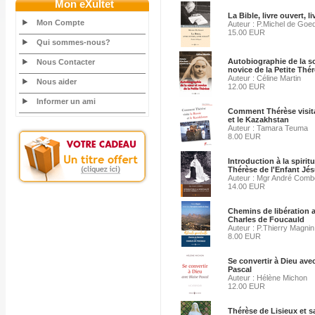
Mon eXultet
La Bible, livre ouvert, li
Mon Compte
Auteur : P.Michel de Goe
15.00 EUR
Qui sommes-nous?
Autobiographie de la s
Nous Contacter
novice de la Petite Thé
Auteur : Céline Martin
Nous aider
12.00 EUR
Informer un ami
Comment Thérèse visita
et le Kazakhstan
Auteur : Tamara Teuma
8.00 EUR
Introduction à la spiritu
Thérèse de l'Enfant Jé
Auteur : Mgr André Com
14.00 EUR
Chemins de libération 
Charles de Foucauld
Auteur : P.Thierry Magnin
8.00 EUR
Se convertir à Dieu ave
Pascal
Auteur : Hélène Michon
12.00 EUR
Thérèse de Lisieux et s