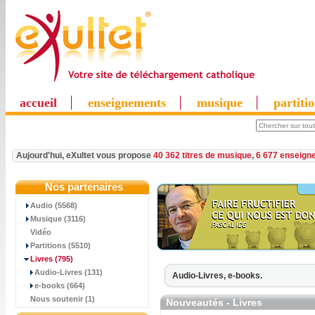
accueil
enseignements
musique
partiti
Aujourd'hui, eXultet vous propose
40 362 titres de musique
,
6 677 enseign
Nos partenaires
Audio (5568)
Musique (3116)
Vidéo
Partitions (5510)
Livres
(795)
Audio-Livres (131)
Audio-Livres,
e-books.
e-books (664)
Nous soutenir (1)
Nouveautés - Livres