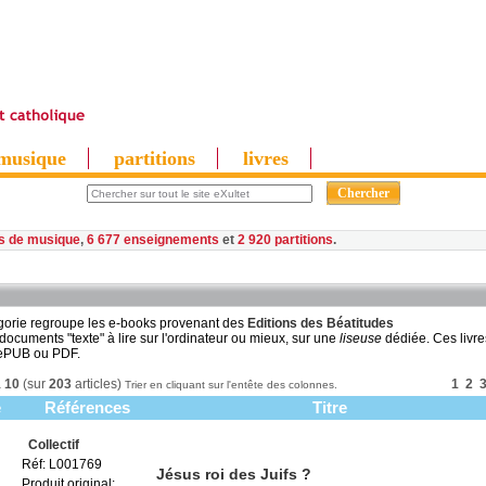
musique
partitions
livres
es de musique
,
6 677 enseignements
et
2 920 partitions
gorie regroupe les e-books provenant des
Editions des Béatitudes
e documents "texte" à lire sur l'ordinateur ou mieux, sur une
liseuse
dédiée. Ces livre
 ePUB ou PDF.
à
10
(sur
203
articles)
1
2
Trier en cliquant sur l'entête des colonnes.
e
Références
Titre
Collectif
Réf: L001769
Jésus roi des Juifs ?
Produit original: