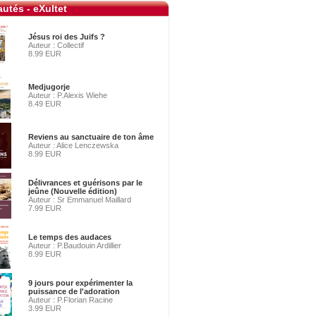
utés - eXultet
Jésus roi des Juifs ?
Auteur : Collectif
8.99 EUR
Medjugorje
Auteur : P.Alexis Wiehe
8.49 EUR
Reviens au sanctuaire de ton âme
Auteur : Alice Lenczewska
8.99 EUR
Délivrances et guérisons par le
jeûne (Nouvelle édition)
Auteur : Sr Emmanuel Maillard
7.99 EUR
Le temps des audaces
Auteur : P.Baudouin Ardillier
8.99 EUR
9 jours pour expérimenter la
puissance de l'adoration
Auteur : P.Florian Racine
3.99 EUR