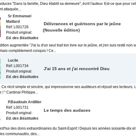
tuces "Dans la famille, Dieu établit sa demeure", écrit l'auteur. Est-ce que pour cel
nt attaquée...
Sr Emmanuel
Maillard
Délivrances et guérisons par le jeûne
Réf: L001726
(Nouvelle édition)
Produit original:
Ed. des Béatitudes
ition augmentée "J'ai lu d'un seul trait ton livre sur le jeûne, et j'en suis resté non
mais complètement conquis ! Ce...
Lucile
Réf: L001734
J'ai 15 ans et j'ai rencontré Dieu
Produit original:
Ed. des Béatitudes
. Ce récit simple et sincère, qui impressionne ses auditeurs et réjouit ses lecteurs.
! " Cardinal Philippe...
P.Baudouin Ardillier
Réf: L001731
Le temps des audaces
Produit original:
Ed. des Béatitudes
rd'hui des dons extraordinaires du Saint-Esprit ! Depuis les années soixante-dix et
 des communautés, des...