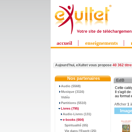
accueil
enseignements
Aujourd'hui, eXultet vous propose
40 362 titr
Nos partenaires
EdB
Audio (5568)
Cette caté
Musique (3116)
Il s'agit d
au format
Vidéo
Partitions (5510)
Afficher
1
Livres
(795)
Imag
Audio-Livres (131)
e-books
(664)
Spiritualité (65)
Vie dans l'Esprit (25)