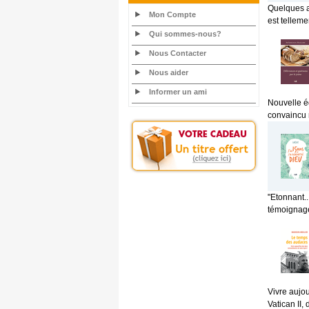
Quelques as
Mon Compte
est telleme
Qui sommes-nous?
Nous Contacter
Nous aider
Informer un ami
Nouvelle éd
convaincu 
"Etonnant..
témoignage 
Vivre aujou
Vatican II,