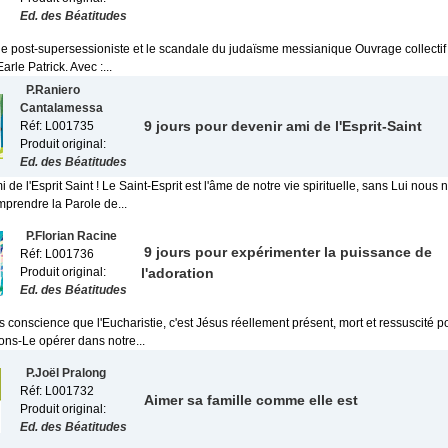
Ed. des Béatitudes
ie post-supersessioniste et le scandale du judaïsme messianique Ouvrage collectif 
rle Patrick. Avec :...
P.Raniero
Cantalamessa
9 jours pour devenir ami de l'Esprit-Saint
Réf: L001735
Produit original:
Ed. des Béatitudes
 de l'Esprit Saint ! Le Saint-Esprit est l'âme de notre vie spirituelle, sans Lui nous
omprendre la Parole de...
P.Florian Racine
9 jours pour expérimenter la puissance de
Réf: L001736
Produit original:
l'adoration
Ed. des Béatitudes
 conscience que l'Eucharistie, c'est Jésus réellement présent, mort et ressuscité 
sons-Le opérer dans notre...
P.Joël Pralong
Réf: L001732
Aimer sa famille comme elle est
Produit original:
Ed. des Béatitudes