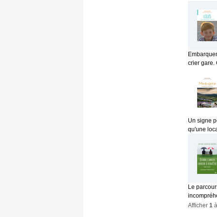
Embarqueme
crier gare. 
Un signe p
qu'une loca
Le parcour
incompréhe
Afficher
1