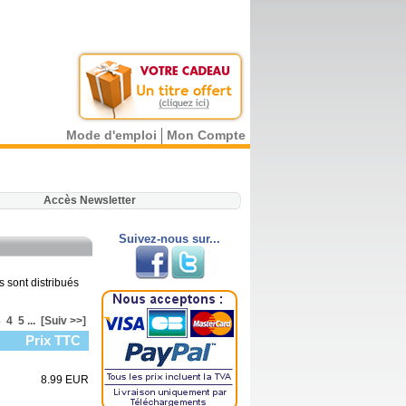
Mode d'emploi
Mon Compte
.
Accès Newsletter
Suivez-nous sur...
s sont distribués
3
4
5
...
[Suiv >>]
Prix TTC
8.99 EUR