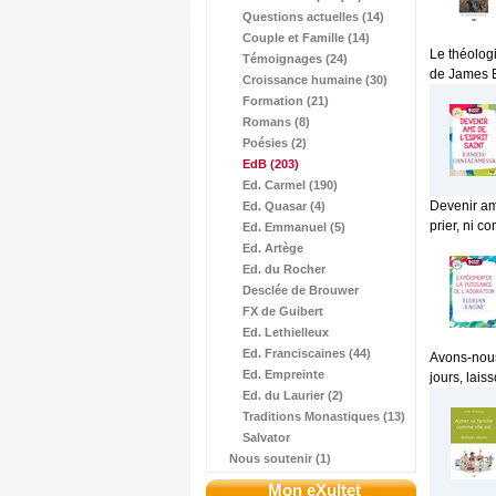
Questions actuelles (14)
Couple et Famille (14)
Le théolog
Témoignages (24)
de James Ea
Croissance humaine (30)
Formation (21)
Romans (8)
Poésies (2)
EdB
(203)
Ed. Carmel (190)
Devenir ami
Ed. Quasar (4)
prier, ni c
Ed. Emmanuel (5)
Ed. Artège
Ed. du Rocher
Desclée de Brouwer
FX de Guibert
Ed. Lethielleux
Ed. Franciscaines (44)
Avons-nous
Ed. Empreinte
jours, lais
Ed. du Laurier (2)
Traditions Monastiques (13)
Salvator
Nous soutenir (1)
Mon eXultet