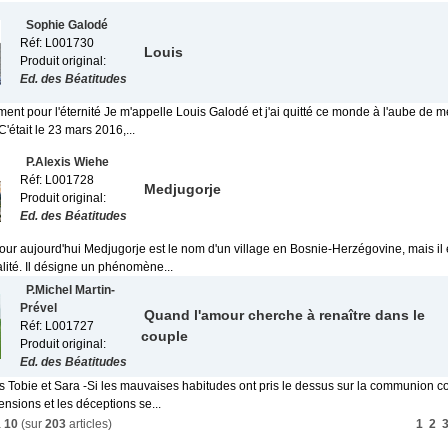
Sophie Galodé
Réf: L001730
Louis
Produit original:
Ed. des Béatitudes
nt pour l'éternité Je m'appelle Louis Galodé et j'ai quitté ce monde à l'aube de 
C'était le 23 mars 2016,...
P.Alexis Wiehe
Réf: L001728
Medjugorje
Produit original:
Ed. des Béatitudes
our aujourd'hui Medjugorje est le nom d'un village en Bosnie-Herzégovine, mais il
lité. Il désigne un phénomène...
P.Michel Martin-
Prével
Quand l'amour cherche à renaître dans le
Réf: L001727
couple
Produit original:
Ed. des Béatitudes
s Tobie et Sara -Si les mauvaises habitudes ont pris le dessus sur la communion co
nsions et les déceptions se...
à
10
(sur
203
articles)
1
2