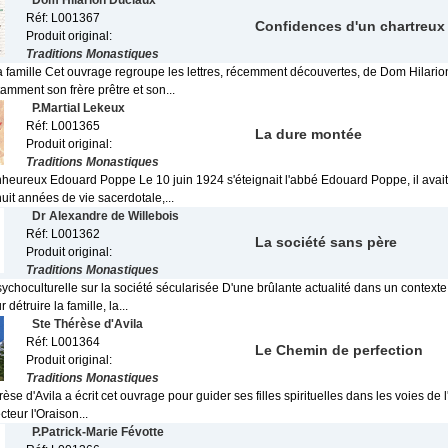
Dom Hilarion Duclaux
Réf: L001367
Confidences d'un chartreux
Produit original:
Traditions Monastiques
sa famille Cet ouvrage regroupe les lettres, récemment découvertes, de Dom Hilari
tamment son frère prêtre et son...
P.Martial Lekeux
Réf: L001365
La dure montée
Produit original:
Traditions Monastiques
nheureux Edouard Poppe Le 10 juin 1924 s'éteignait l'abbé Edouard Poppe, il avai
huit années de vie sacerdotale,...
Dr Alexandre de Willebois
Réf: L001362
La société sans père
Produit original:
Traditions Monastiques
choculturelle sur la société sécularisée D'une brûlante actualité dans un contexte 
détruire la famille, la...
Ste Thérèse d'Avila
Réf: L001364
Le Chemin de perfection
Produit original:
Traditions Monastiques
èse d'Avila a écrit cet ouvrage pour guider ses filles spirituelles dans les voies de 
ecteur l'Oraison...
P.Patrick-Marie Févotte