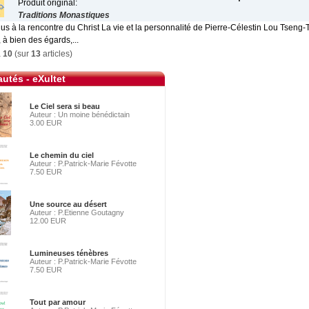
Produit original:
Traditions Monastiques
s à la rencontre du Christ La vie et la personnalité de Pierre-Célestin Lou Tseng-
 à bien des égards,...
à
10
(sur
13
articles)
utés - eXultet
Le Ciel sera si beau
Auteur : Un moine bénédictain
3.00 EUR
Le chemin du ciel
Auteur : P.Patrick-Marie Févotte
7.50 EUR
Une source au désert
Auteur : P.Etienne Goutagny
12.00 EUR
Lumineuses ténèbres
Auteur : P.Patrick-Marie Févotte
7.50 EUR
Tout par amour