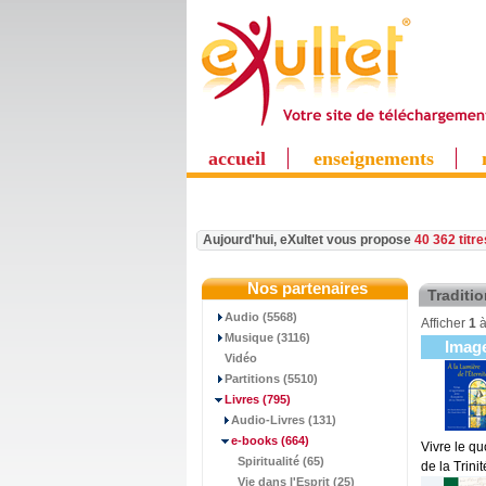
accueil
enseignements
Aujourd'hui, eXultet vous propose
40 362 titr
Nos partenaires
Traditi
Audio (5568)
Afficher
1
Musique (3116)
Imag
Vidéo
Partitions (5510)
Livres
(795)
Audio-Livres (131)
e-books
(664)
Vivre le qu
Spiritualité (65)
de la Trini
Vie dans l'Esprit (25)