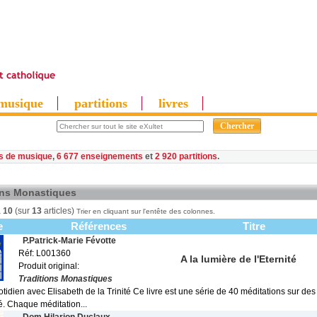
musique
partitions
livres
es de musique
,
6 677 enseignements
et
2 920 partitions
ons Monastiques
à
10
(sur
13
articles)
Trier en cliquant sur l'entête des colonnes.
e
Références
Titre
P.Patrick-Marie Févotte
Réf: L001360
A la lumière de l'Eternité
Produit original:
Traditions Monastiques
otidien avec Elisabeth de la Trinité Ce livre est une série de 40 méditations sur des
té. Chaque méditation...