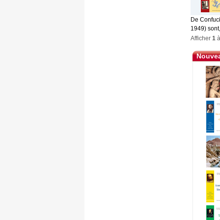
De Confuciu
1949) sont,
Afficher
1
Nouvea