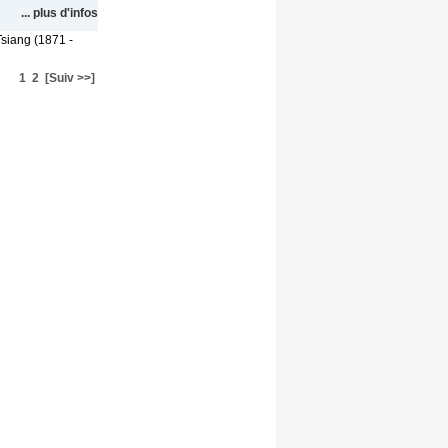
... plus d'infos
Tsiang (1871 -
1
2
[Suiv >>]